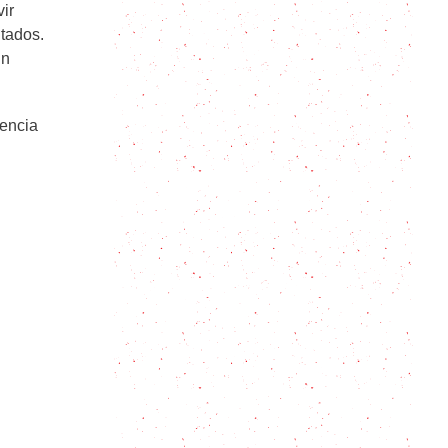
ir
itados.
Suspiro limeño, el postre peruano
que los va a hacer suspirar
un
Cómo hacer sushi casero en 5
iencia
pasos
Hogao colombiano: todo lo que
necesitas saber para preparar este
clásico colombiano en 3 pasos
Salsa de queso para pastas,
verduras, pollo (video!)
Batidora de Mano: guía completa
para elegir la mejor y aprovecharla
al máximo