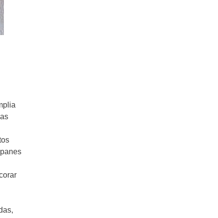
mplia
das
tos
y panes
corar
das,