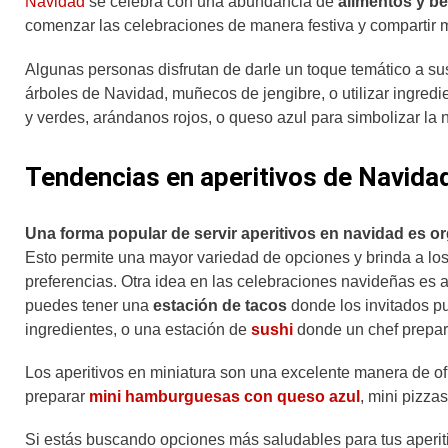
Navidad
se celebra con una abundancia de
alimentos y b
comenzar las celebraciones de manera festiva y compartir 
Algunas personas disfrutan de darle un toque temático a sus
árboles de Navidad, muñecos de jengibre, o utilizar ingred
y verdes, arándanos rojos, o queso azul para simbolizar la 
Tendencias en aperitivos de Navida
Una forma popular de servir aperitivos en navidad es or
Esto permite una mayor variedad de opciones y brinda a lo
preferencias. Otra idea en las celebraciones navideñas es a
puedes tener una
estación de tacos
donde los invitados pu
ingredientes, o una estación de
sushi
donde un chef prepare
Los aperitivos en miniatura son una excelente manera de 
preparar
mini hamburguesas con queso azul
, mini pizza
Si estás buscando opciones más saludables para tus aperit