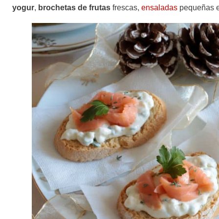
yogur
,
brochetas de frutas
frescas,
ensaladas
pequeñas en