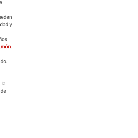
e
pueden
idad y
eños
jamón
,
ndo.
 la
 de