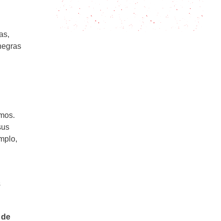
Un plato abundante y sabroso para
compartir: la suprema Maryland
as,
negras
smos.
sus
mplo,
s
 de