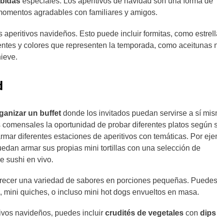
ebidas
especiales. Los aperitivos de navidad son una forma de
momentos agradables con familiares y amigos.
 aperitivos navideños. Esto puede incluir formitas, como estrell
ientes y colores que representen la temporada, como aceitunas 
nieve.
d
ganizar un buffet
donde los invitados puedan servirse a sí mi
s comensales la oportunidad de probar diferentes platos según 
rmar diferentes estaciones de aperitivos con temáticas. Por eje
edan armar sus propias mini tortillas con una selección de
 sushi en vivo.
ofrecer una variedad de sabores en porciones pequeñas. Puede
s, mini quiches, o incluso mini hot dogs envueltos en masa.
ivos navideños, puedes incluir
crudités de vegetales
con
dips