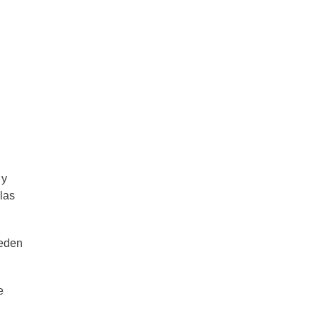
 y
las
ueden
e