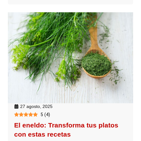
27 agosto, 2025
5
(
4
)
El eneldo: Transforma tus platos
con estas recetas