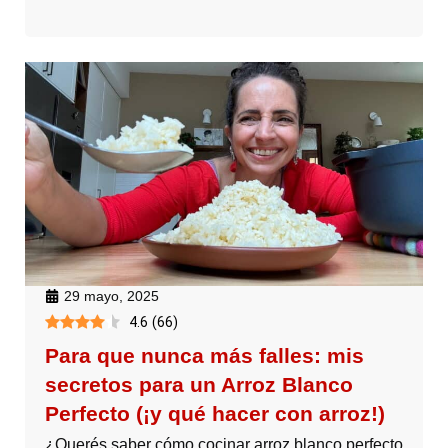
29 mayo, 2025
4.6
(
66
)
Para que nunca más falles: mis
secretos para un Arroz Blanco
Perfecto (¡y qué hacer con arroz!)
¿Querés saber cómo cocinar arroz blanco perfecto