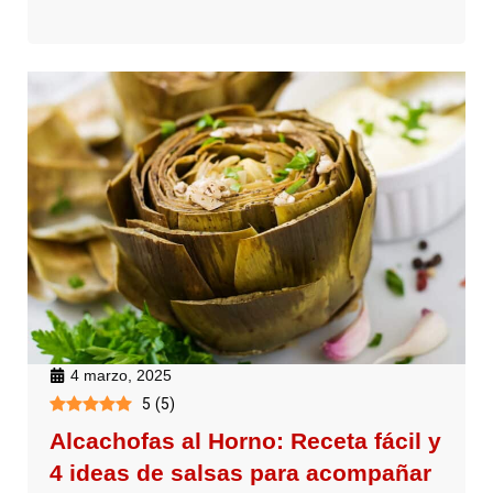
4 marzo, 2025
5
(
5
)
Alcachofas al Horno: Receta fácil y
4 ideas de salsas para acompañar