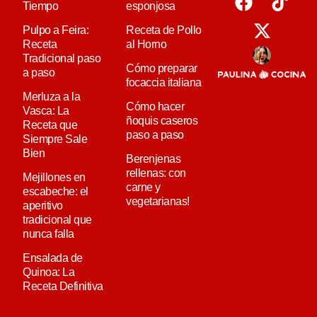
Tiempo
esponjosa
Pulpo a Feira:
Receta de Pollo
Receta
al Horno
Tradicional paso
Cómo preparar
a paso
focaccia italiana
Merluza a la
Cómo hacer
Vasca: La
ñoquis caseros
Receta que
paso a paso
Siempre Sale
Bien
Berenjenas
rellenas: con
Mejillones en
carne y
escabeche: el
vegetarianas!
aperitivo
tradicional que
nunca falla
Ensalada de
Quinoa: La
Receta Definitiva