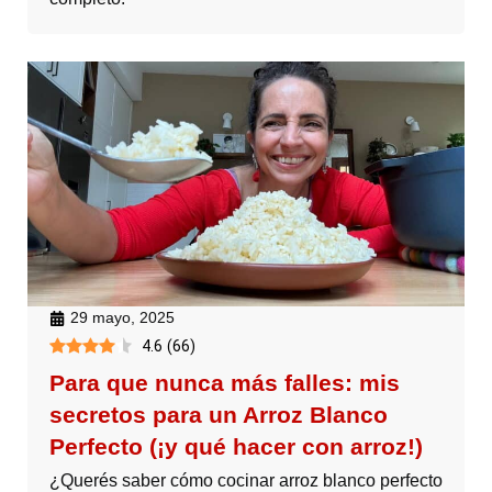
29 mayo, 2025
4.6
(
66
)
Para que nunca más falles: mis
secretos para un Arroz Blanco
Perfecto (¡y qué hacer con arroz!)
¿Querés saber cómo cocinar arroz blanco perfecto