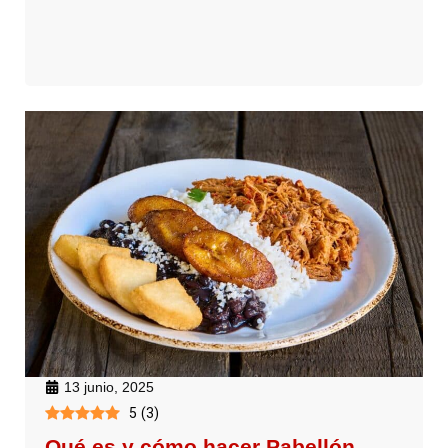
13 junio, 2025
5
(
3
)
Qué es y cómo hacer Pabellón