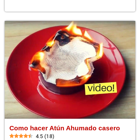
Como hacer Atún Ahumado casero
4.5
(
18
)