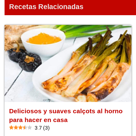
Recetas Relacionadas
Deliciosos y suaves calçots al horno
para hacer en casa
3.7
(
3
)