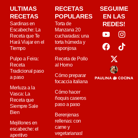
ULTIMAS
RECETAS
SEGUIME
RECETAS
POPULARES
EN LAS
REDES!
Sardinas en
Torta de
Escabeche: La
Manzana 20
Receta que Te
cucharadas: una
Hará Viajar en el
torta húmeda y
Tiempo
esponjosa
Pulpo a Feira:
Receta de Pollo
Receta
al Horno
Tradicional paso
Cómo preparar
a paso
focaccia italiana
Merluza a la
Cómo hacer
Vasca: La
ñoquis caseros
Receta que
paso a paso
Siempre Sale
Bien
Berenjenas
rellenas: con
Mejillones en
carne y
escabeche: el
vegetarianas!
aperitivo