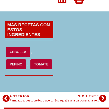
MÁS RECETAS CON
ESTOS
INGREDIENTES
CEBOLLA
,
PEPINO
,
TOMATE
ANTERIOR
SIGUIENTE
Pambazos: descubre todo acerca de este sándwich mexicano y aprende a prepararlo con una deliciosa receta
Espaguetis a la carbonara: la verdadera receta italiana