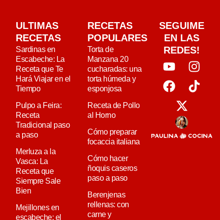
ULTIMAS
RECETAS
SEGUIME
RECETAS
POPULARES
EN LAS
REDES!
Sardinas en
Torta de
Escabeche: La
Manzana 20
Receta que Te
cucharadas: una
Hará Viajar en el
torta húmeda y
Tiempo
esponjosa
Pulpo a Feira:
Receta de Pollo
Receta
al Horno
Tradicional paso
Cómo preparar
a paso
focaccia italiana
Merluza a la
Cómo hacer
Vasca: La
ñoquis caseros
Receta que
paso a paso
Siempre Sale
Bien
Berenjenas
rellenas: con
Mejillones en
carne y
escabeche: el