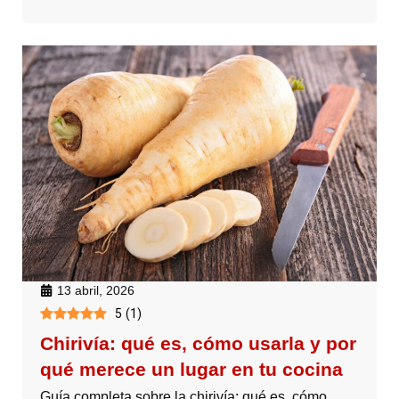
13 abril, 2026
5
(
1
)
Chirivía: qué es, cómo usarla y por
qué merece un lugar en tu cocina
Guía completa sobre la chirivía: qué es, cómo