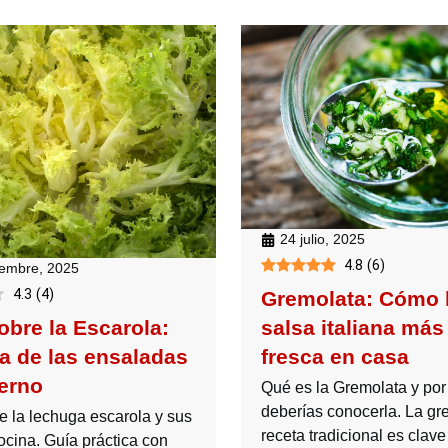
24 julio, 2025
4.8
(
6
)
iembre, 2025
4.3
(
4
)
Gremolata: Cómo 
obre la Escarola:
salsa italiana más 
na de las ensaladas
fresca en casa
ierno
Qué es la Gremolata y por
deberías conocerla. La gr
e la lechuga escarola y sus
receta tradicional es clave
ocina. Guía práctica con