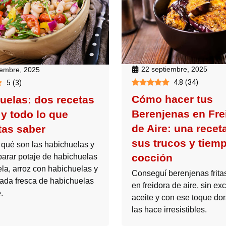
22 septiembre, 2025
iembre, 2025
4.8
(
34
)
5
(
3
)
Cómo hacer tus
uelas: dos recetas
Berenjenas en Fre
 y todo lo que
de Aire: una receta
tas saber
sus trucos y tiem
qué son las habichuelas y
cocción
arar potaje de habichuelas
ela, arroz con habichuelas y
Conseguí berenjenas fritas
ada fresca de habichuelas
en freidora de aire, sin ex
.
aceite y con ese toque do
las hace irresistibles.