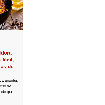
idora
 fácil,
pos de
 crujientes
ceso de
rado que