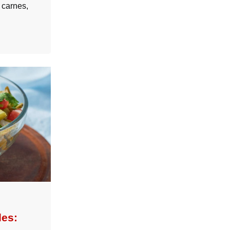
 carnes,
les: