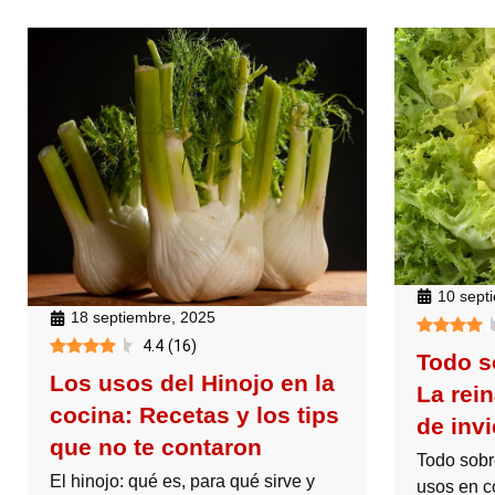
10 sept
18 septiembre, 2025
4.4
(
16
)
Todo s
Los usos del Hinojo en la
La rei
cocina: Recetas y los tips
de inv
que no te contaron
Todo sobr
El hinojo: qué es, para qué sirve y
usos en c