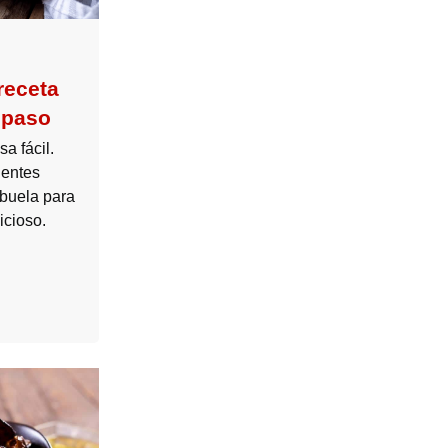
receta
 paso
a fácil.
ientes
 abuela para
icioso.