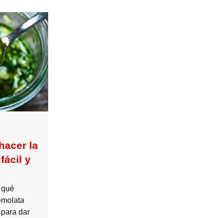
hacer la
fácil y
 qué
emolata
 para dar