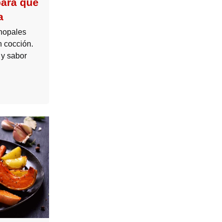
para que
a
nopales
n cocción.
 y sabor