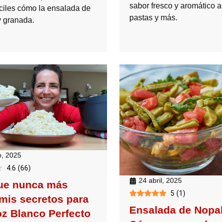
sabor fresco y aromático a
áciles cómo la ensalada de
pastas y más.
y granada.
, 2025
4.6
(
66
)
24 abril, 2025
ue nunca más
5
(
1
)
 mis secretos para
Ensalada de Nopa
oz Blanco Perfecto