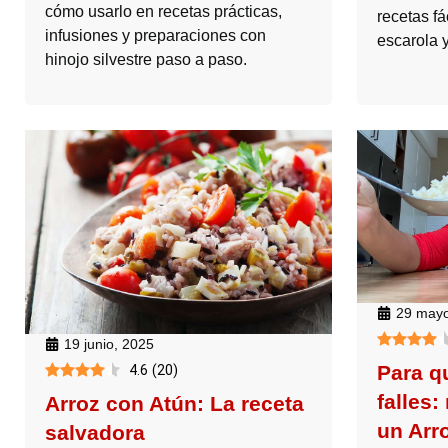
cómo usarlo en recetas prácticas,
recetas f
infusiones y preparaciones con
escarola 
hinojo silvestre paso a paso.
29 mayo
19 junio, 2025
Para q
4.6
(
20
)
falles:
Arroz con Atún: La receta
un Arr
salvadora