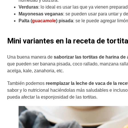
humedad y dulzura.
Verduras
: lo ideal es usar las que ya vienen prepara
Mayonesas veganas
: se pueden usar para untar y d
Palta (
guacamole
) pisada
: se le puede agregar limó
Mini variantes en la receta de tortit
Una buena manera de
saborizar las tortitas de harina de
que pueden ser banana pisada, coco rallado, manzana ralla
acelga, kale, zanahoria, etc.
También podemos
reemplazar la leche de vaca de la rece
sabor y lo nutricional haciéndolas más saludables e incluso
pueda afectar la esponjosidad de las tortitas.