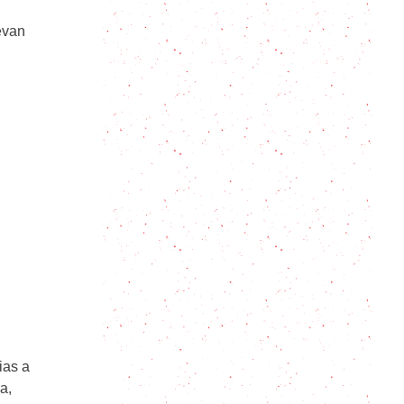
Lomo a la Pimienta: La receta
evan
definitiva para que te salga
perfecto
Un plato abundante y sabroso para
compartir: la suprema Maryland
Una sorprendente y cremosa
receta mexicana de rajas con
queso
El Asado Banderita perfecto: Guía
completa y receta fácil
Ideas para un desayuno saludable:
Frutas con avena y semillas
ias a
a,
Biblia del huevo cocido – Huevo