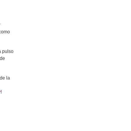
r
como
a pulso
 de
de la
r
!