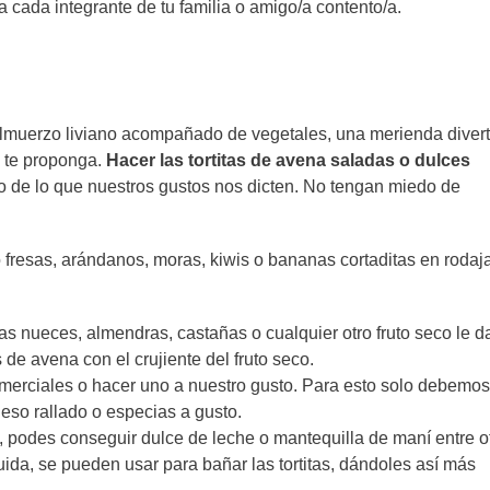
a cada integrante de tu familia o amigo/a contento/a.
lmuerzo liviano acompañado de vegetales, una merienda divert
n te proponga.
Hacer las tortitas de avena saladas o dulces
o de lo que nuestros gustos nos dicten. No tengan miedo de
 fresas, arándanos, moras, kiwis o bananas cortaditas en rodaj
 las nueces, almendras, castañas o cualquier otro fruto seco le d
s de avena con el crujiente del fruto seco.
omerciales o hacer uno a nuestro gusto. Para esto solo debemos
eso rallado o especias a gusto.
, podes conseguir dulce de leche o mantequilla de maní entre o
quida, se pueden usar para bañar las tortitas, dándoles así más