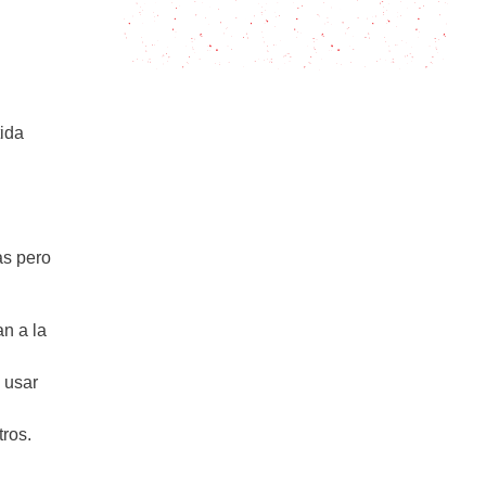
duro, huevo pasado por agua,
¡Huevo, Paulina!
ida
as pero
an a la
 usar
tros.