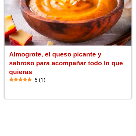
Almogrote, el queso picante y
sabroso para acompañar todo lo que
quieras
5
(
1
)