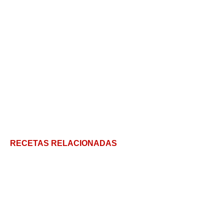
RECETAS RELACIONADAS
Receta original de la torta cubana: sabores
auténticos mexicanos
Desayuno, almuerzo y cena. Todo con chilaquiles
rojos