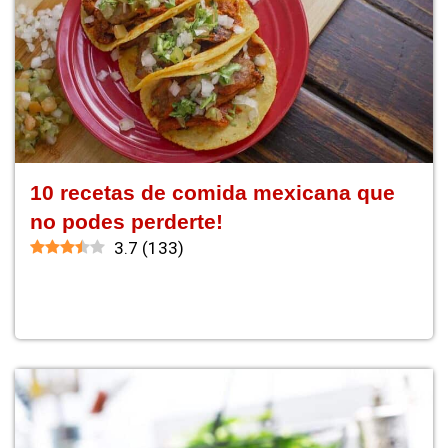
10 recetas de comida mexicana que
no podes perderte!
3.7
(
133
)