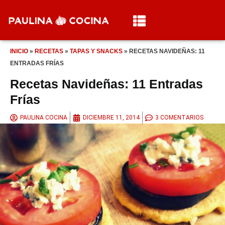
INICIO
»
RECETAS
»
TAPAS Y SNACKS
»
RECETAS NAVIDEÑAS: 11
ENTRADAS FRÍAS
Recetas Navideñas: 11 Entradas
Frías
PAULINA COCINA
DICIEMBRE 11, 2014
3 COMENTARIOS