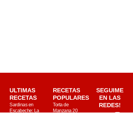
ULTIMAS
RECETAS
SEGUIME
RECETAS
POPULARES
EN LAS
REDES!
Sardinas en
Torta de
Escabeche: La
Manzana 20
Receta que Te
cucharadas: una
Hará Viajar en el
torta húmeda y
Tiempo
esponjosa