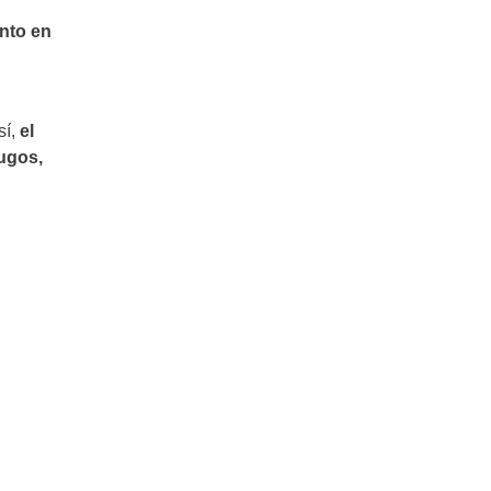
ento en
í,
el
jugos,