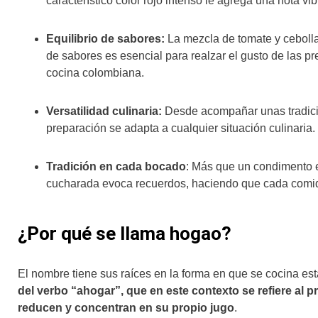
característico color rojo intenso le agrega una nota vib
Equilibrio de sabores:
La mezcla de tomate y cebolla 
de sabores es esencial para realzar el gusto de las p
cocina colombiana.
Versatilidad culinaria:
Desde acompañar unas tradicio
preparación se adapta a cualquier situación culinaria. 
Tradición en cada bocado
: Más que un condimento e
cucharada evoca recuerdos, haciendo que cada comid
¿Por qué se llama hogao?
El nombre tiene sus raíces en la forma en que se cocina est
del verbo “ahogar”, que en este contexto se refiere al 
reducen y concentran en su propio jugo
.