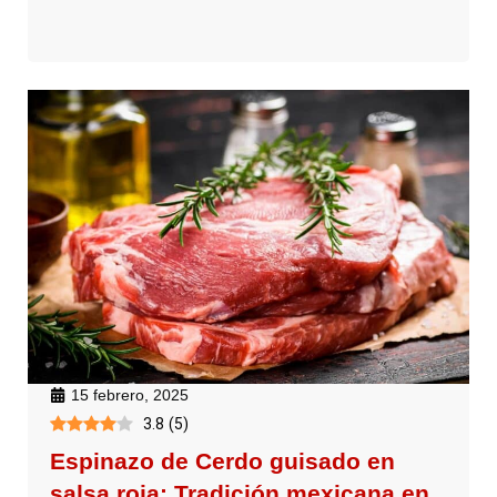
15 febrero, 2025
3.8
(
5
)
Espinazo de Cerdo guisado en
salsa roja: Tradición mexicana en