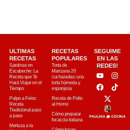
ULTIMAS
RECETAS
SEGUIME
RECETAS
POPULARES
EN LAS
REDES!
Sardinas en
Torta de
Escabeche: La
Manzana 20
Receta que Te
cucharadas: una
Hará Viajar en el
torta húmeda y
Tiempo
esponjosa
Pulpo a Feira:
Receta de Pollo
Receta
al Horno
Tradicional paso
Cómo preparar
a paso
focaccia italiana
Merluza a la
Cómo hacer