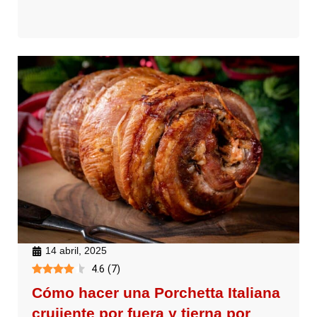
14 abril, 2025
4.6
(
7
)
Cómo hacer una Porchetta Italiana
crujiente por fuera y tierna por