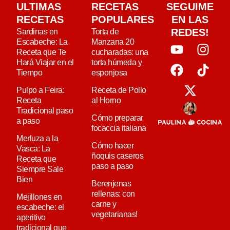
ULTIMAS
RECETAS
SEGUIME
RECETAS
POPULARES
EN LAS
REDES!
Sardinas en
Torta de
Escabeche: La
Manzana 20
Receta que Te
cucharadas: una
Hará Viajar en el
torta húmeda y
Tiempo
esponjosa
Pulpo a Feira:
Receta de Pollo
Receta
al Horno
Tradicional paso
Cómo preparar
a paso
focaccia italiana
Merluza a la
Cómo hacer
Vasca: La
ñoquis caseros
Receta que
paso a paso
Siempre Sale
Bien
Berenjenas
rellenas: con
Mejillones en
carne y
escabeche: el
vegetarianas!
aperitivo
tradicional que