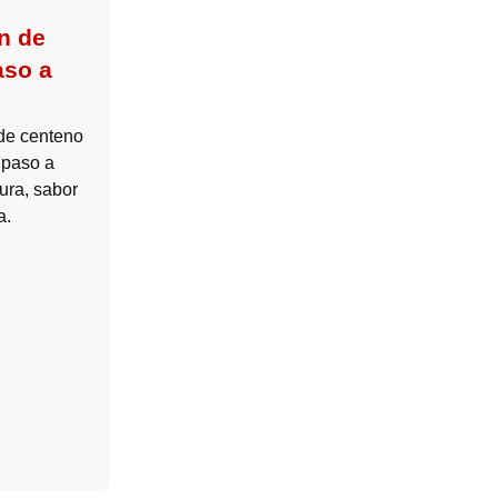
n de
aso a
de centeno
 paso a
tura, sabor
a.