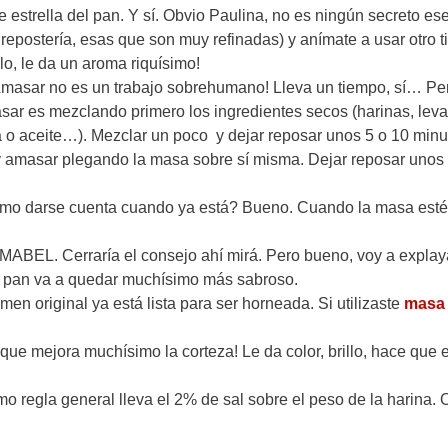
te estrella del pan. Y sí. Obvio Paulina, no es ningún secreto e
e repostería, esas que son muy refinadas) y anímate a usar otro t
lo, le da un aroma riquísimo!
. Amasar no es un trabajo sobrehumano! Lleva un tiempo, sí… P
asar es mezclando primero los ingredientes secos (harinas, lev
a o aceite…). Mezclar un poco y dejar reposar unos 5 o 10 min
 amasar plegando la masa sobre sí misma. Dejar reposar unos
mo darse cuenta cuando ya está? Bueno. Cuando la masa esté 
EL. Cerraría el consejo ahí mirá. Pero bueno, voy a expla
el pan va a quedar muchísimo más sabroso.
n original ya está lista para ser horneada. Si utilizaste
masa
 que mejora muchísimo la corteza! Le da color, brillo, hace que 
regla general lleva el 2% de sal sobre el peso de la harina. 