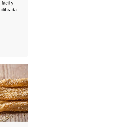
fácil y
uilibrada.