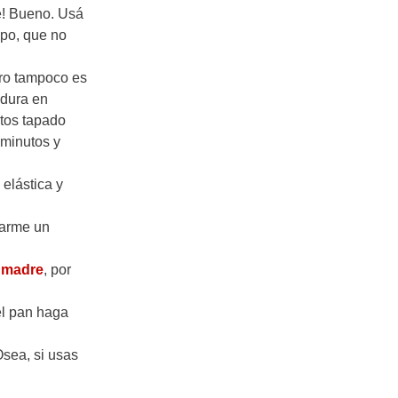
se! Bueno. Usá
ipo, que no
ero tampoco es
adura en
utos tapado
 minutos y
elástica y
yarme un
 madre
, por
el pan haga
Osea, si usas