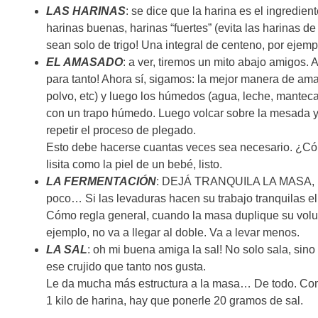
LAS HARINAS
: se dice que la harina es el ingredien
harinas buenas, harinas “fuertes” (evita las harinas d
sean solo de trigo! Una integral de centeno, por ejemp
EL AMASADO
: a ver, tiremos un mito abajo amigos
para tanto! Ahora sí, sigamos: la mejor manera de am
polvo, etc) y luego los húmedos (agua, leche, mantec
con un trapo húmedo. Luego volcar sobre la mesada y
repetir el proceso de plegado.
Esto debe hacerse cuantas veces sea necesario. ¿Có
lisita como la piel de un bebé, listo.
LA FERMENTACIÓN
: DEJÁ TRANQUILA LA MASA, MAB
poco… Si las levaduras hacen su trabajo tranquilas 
Cómo regla general, cuando la masa duplique su volume
ejemplo, no va a llegar al doble. Va a levar menos.
LA SAL
: oh mi buena amiga la sal! No solo sala, sino
ese crujido que tanto nos gusta.
Le da mucha más estructura a la masa… De todo. Como 
1 kilo de harina, hay que ponerle 20 gramos de sal.