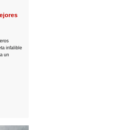
ejores
eros
ta infalible
ra un