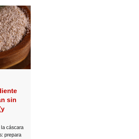
diente
an sin
(y
 la cáscara
s: prepara