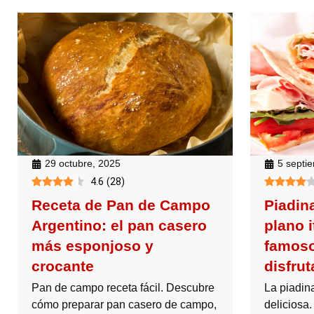
29 octubre, 2025
5 septi
4.6
(
28
)
Receta de Pan de Campo
Piadina
Argentino: el pan casero
plano 
más esponjoso y
famoso
crocante
disfrut
Pan de campo receta fácil. Descubre
La piadin
cómo preparar pan casero de campo,
deliciosa