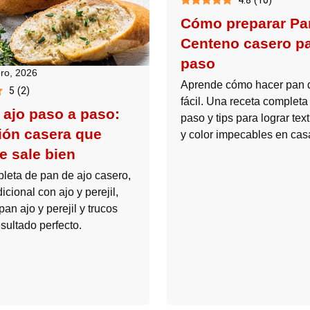
4.8
(
10
)
Cómo preparar Pa
Centeno casero p
paso
ero, 2026
Aprende cómo hacer pan 
5
(
2
)
fácil. Una receta completa
 ajo paso a paso:
paso y tips para lograr tex
sión casera que
y color impecables en cas
e sale bien
leta de pan de ajo casero,
dicional con ajo y perejil,
 pan ajo y perejil y trucos
sultado perfecto.