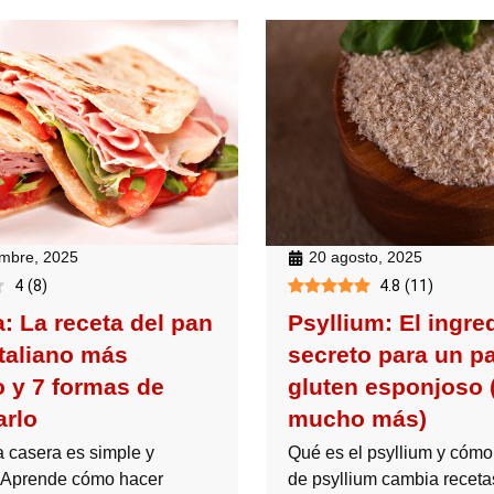
embre, 2025
20 agosto, 2025
4
(
8
)
4.8
(
11
)
: La receta del pan
Psyllium: El ingre
italiano más
secreto para un p
 y 7 formas de
gluten esponjoso 
arlo
mucho más)
a casera es simple y
Qué es el psyllium y cómo
. Aprende cómo hacer
de psyllium cambia receta