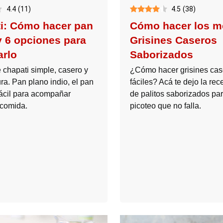
4.4
(
11
)
4.5
(
38
)
i: Cómo hacer pan
Cómo hacer los m
y 6 opciones para
Grisines Caseros
arlo
Saborizados
 chapati simple, casero y
¿Cómo hacer grisines cas
ra. Pan plano indio, el pan
fáciles? Acá te dejo la rece
fácil para acompañar
de palitos saborizados pa
 comida.
picoteo que no falla.