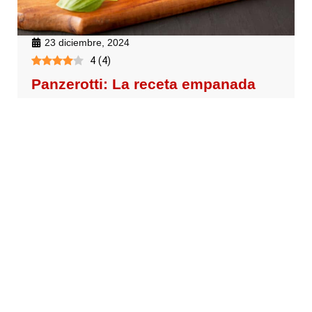
23 diciembre, 2024
4
(
4
)
Panzerotti: La receta empanada
italiana frita que no te podes
perder
Prepará panzerotti frito irresistibles con esta receta
de panzerottis. Disfrutá de una auténtica
empanada italiana hecha en tu cocina.