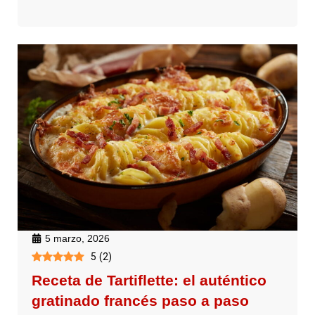
5 marzo, 2026
5
(
2
)
Receta de Tartiflette: el auténtico
gratinado francés paso a paso