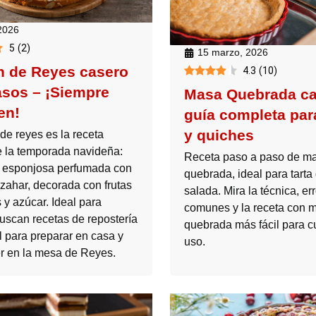
 2026
5
(
2
)
15 marzo, 2026
 de Reyes casero
4.3
(
10
)
asos – ¡Siempre
Masa Quebrada ca
en!
guía completa para
y quiches
de reyes es la receta
de la temporada navideña:
Receta paso a paso de m
 esponjosa perfumada con
quebrada, ideal para tarta
zahar, decorada con frutas
salada. Mira la técnica, er
 y azúcar. Ideal para
comunes y la receta con 
uscan recetas de repostería
quebrada más fácil para c
l para preparar en casa y
uso.
r en la mesa de Reyes.