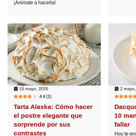
¡Animate a hacerla!
15 mayo, 2025
2 mayo,
4.4
(
5
)
Tarta Alaska: Cómo hacer
Dacquo
el postre elegante que
10 man
sorprende por sus
fallar
contrastes
Hoy te e