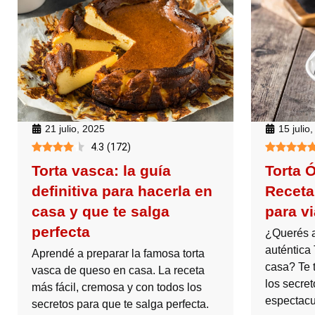
21 julio, 2025
15 julio
4.3
(
172
)
Torta vasca: la guía
Torta 
definitiva para hacerla en
Receta
casa y que te salga
para vi
perfecta
¿Querés a
auténtica
Aprendé a preparar la famosa torta
casa? Te t
vasca de queso en casa. La receta
los secre
más fácil, cremosa y con todos los
espectacu
secretos para que te salga perfecta.