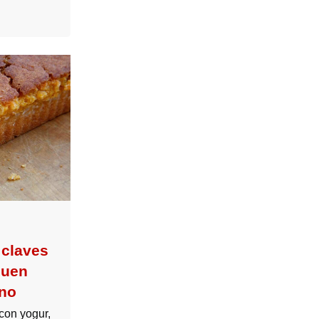
 claves
buen
ano
con yogur,