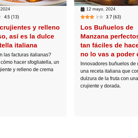
, 2024
12 mayo, 2024
4.5
(
13
)
3.7
(
63
)
crujientes y relleno
Los Buñuelos de
o, así es la dulce
Manzana perfecto
tella italiana
tan fáciles de hac
no lo vas a poder 
 las facturas italianas?
cómo hacer sfogliatella, un
Innovadores buñuelos de
jiente y relleno de crema
una receta italiana que co
dulzura de la fruta con u
crujiente y dorada.