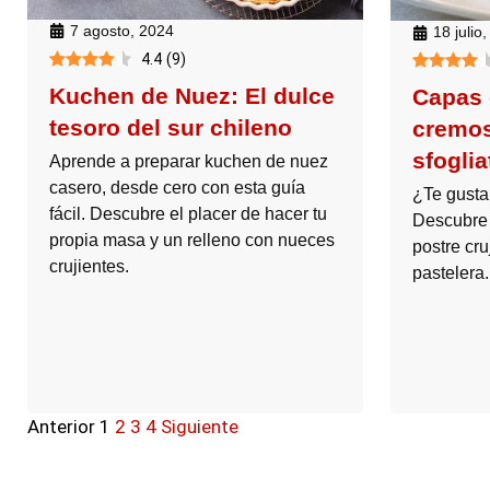
7 agosto, 2024
18 julio
4.4
(
9
)
Kuchen de Nuez: El dulce
Capas 
tesoro del sur chileno
cremos
sfoglia
Aprende a preparar kuchen de nuez
casero, desde cero con esta guía
¿Te gustan
fácil. Descubre el placer de hacer tu
Descubre 
propia masa y un relleno con nueces
postre cru
crujientes.
pastelera.
Anterior
1
2
3
4
Siguiente