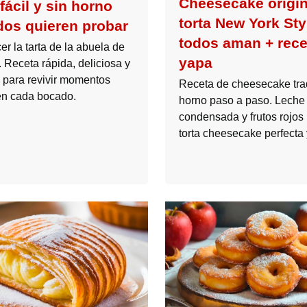
Cheesecake origin
fácil y sin horno
torta New York Sty
dos quieren probar
todos aman + rece
r la tarta de la abuela de
yapa
 Receta rápida, deliciosa y
 para revivir momentos
Receta de cheesecake trad
en cada bocado.
horno paso a paso. Leche
condensada y frutos rojos
torta cheesecake perfecta 