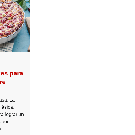
ves para
re
asa. La
lásica.
ra lograr un
abor
.