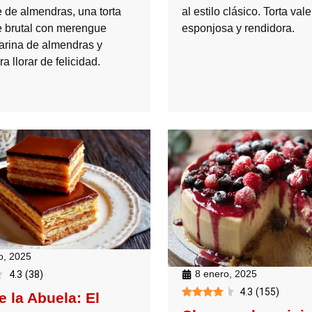
al estilo clásico. Torta val
 de almendras, una torta
esponjosa y rendidora.
 brutal con merengue
harina de almendras y
ra llorar de felicidad.
o, 2025
8 enero, 2025
4.3
(
38
)
4.3
(
155
)
e la Abuela: El