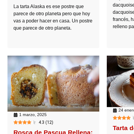
dacquoise
La tarta Alaska es ese postre que
dacquoise
parece de otro planeta pero que hoy
francés, 
vas a poder hacer en casa. Un postre
relleno pa
que parece de otro planeta.
24 ener
1 marzo, 2025
4.3
(
12
)
Tarta d
Rosca de Pascua Rellena: