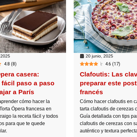
, 2025
20 junio, 2025
4.8
(
8
)
4.6
(
17
)
Ópera casera:
Clafoutis: Las cla
 fácil paso a paso
preparar este post
ajar a París
francés
prender cómo hacer la
Cómo hacer clafoutis en c
 Torta Ópera francesa en
tarta clafoutis de cerezas c
raigo la receta fácil y todos
Guía detallada con tips pa
tos para que te quede
clafoutis de cerezas con s
lar.
auténtico y textura perfecta