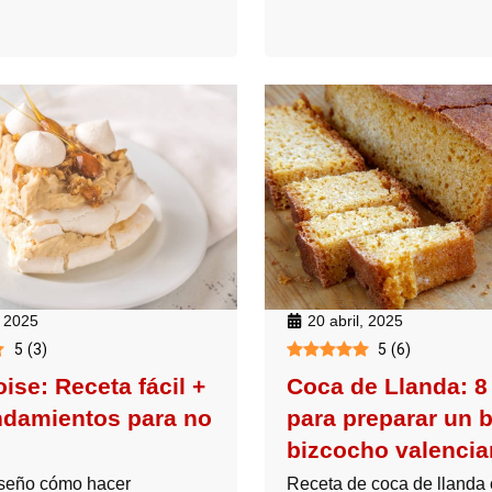
20 abril, 2025
 2025
5
(
6
)
5
(
3
)
Coca de Llanda: 8
ise: Receta fácil +
para preparar un 
damientos para no
bizcocho valenci
Receta de coca de llanda 
nseño cómo hacer