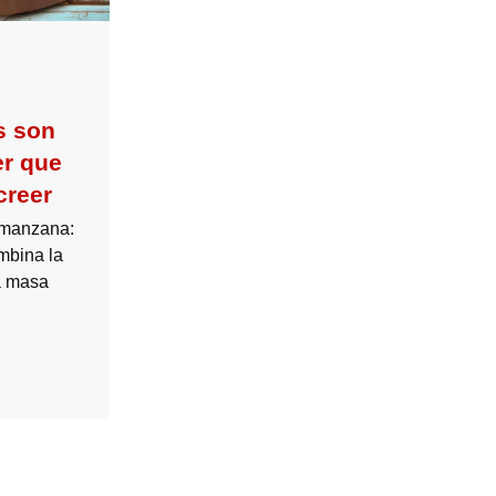
s son
er que
creer
 manzana:
mbina la
na masa