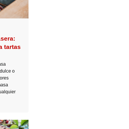
sera:
 tartas
asa
 dulce o
rores
masa
ualquier