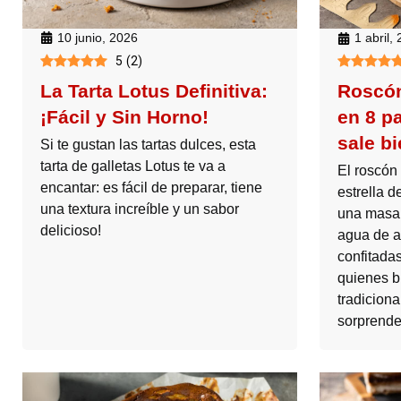
10 junio, 2026
1 abril,
5
(
2
)
La Tarta Lotus Definitiva:
Roscón
¡Fácil y Sin Horno!
en 8 p
sale bi
Si te gustan las tartas dulces, esta
tarta de galletas Lotus te va a
El roscón 
encantar: es fácil de preparar, tiene
estrella 
una textura increíble y un sabor
una masa
delicioso!
agua de a
confitadas
quienes b
tradiciona
sorprende