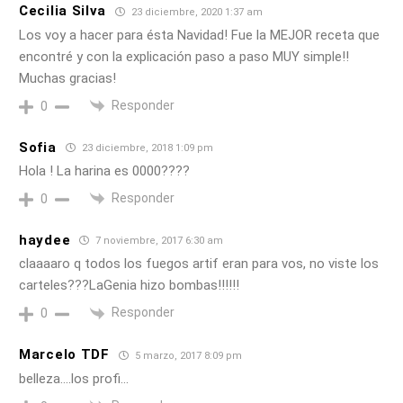
Cecilia Silva
23 diciembre, 2020 1:37 am
Los voy a hacer para ésta Navidad! Fue la MEJOR receta que
encontré y con la explicación paso a paso MUY simple!!
Muchas gracias!
Responder
0
Sofia
23 diciembre, 2018 1:09 pm
Hola ! La harina es 0000????
Responder
0
haydee
7 noviembre, 2017 6:30 am
claaaaro q todos los fuegos artif eran para vos, no viste los
carteles???LaGenia hizo bombas!!!!!!
Responder
0
Marcelo TDF
5 marzo, 2017 8:09 pm
belleza….los profi…