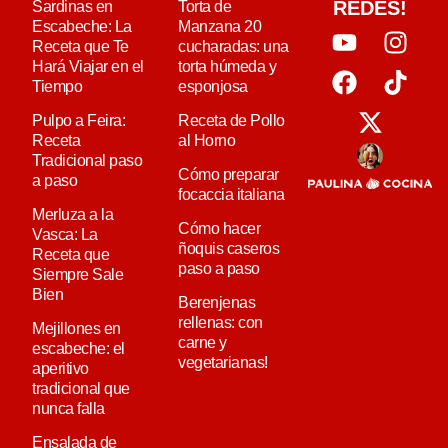
REDES!
Sardinas en
Torta de
Escabeche: La
Manzana 20
Receta que Te
cucharadas: una
Hará Viajar en el
torta húmeda y
Tiempo
esponjosa
Pulpo a Feira:
Receta de Pollo
Receta
al Horno
Tradicional paso
Cómo preparar
a paso
focaccia italiana
Merluza a la
Cómo hacer
Vasca: La
ñoquis caseros
Receta que
paso a paso
Siempre Sale
Bien
Berenjenas
rellenas: con
Mejillones en
carne y
escabeche: el
vegetarianas!
aperitivo
tradicional que
nunca falla
Ensalada de