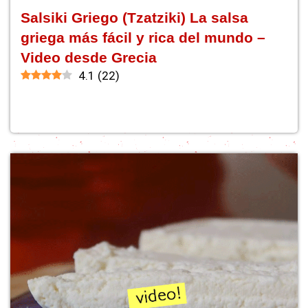
Salsiki Griego (Tzatziki) La salsa
griega más fácil y rica del mundo –
Video desde Grecia
4.1
(
22
)