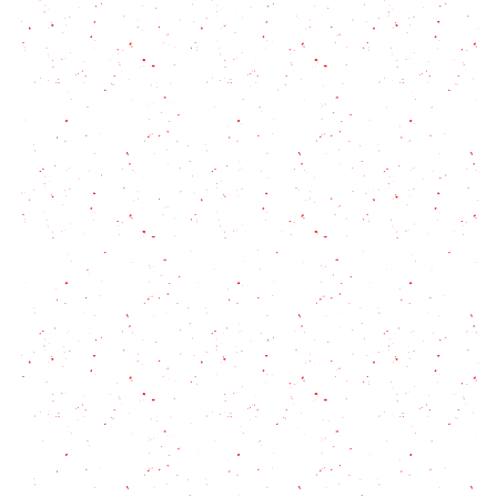
Croquetas de Papa (papa pops)
Bruschetta: 15 recetas para disfrutar los mejores
bocados a la italiana
Papas gajo: las papas adobadas que prometen
destronar a las francesas
Receta y datos sobre la cachapa venezolana con
queso
Cómo hacer queso casero!
Papas Españolas: el secreto para hacerlas bien
crocantes