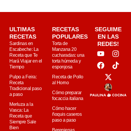
ULTIMAS
RECETAS
SEGUIME
RECETAS
POPULARES
EN LAS
REDES!
Sardinas en
Torta de
Escabeche: La
Manzana 20
Receta que Te
cucharadas: una
Hará Viajar en el
torta húmeda y
Tiempo
esponjosa
Pulpo a Feira:
Receta de Pollo
Receta
al Horno
Tradicional paso
Cómo preparar
a paso
focaccia italiana
Merluza a la
Cómo hacer
Vasca: La
ñoquis caseros
Receta que
paso a paso
Siempre Sale
Bien
Berenjenas