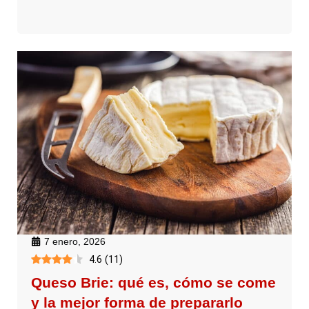
7 enero, 2026
4.6
(
11
)
Queso Brie: qué es, cómo se come
y la mejor forma de prepararlo