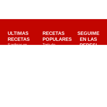
ULTIMAS
RECETAS
SEGUIME
RECETAS
POPULARES
EN LAS
REDES!
Sardinas en
Torta de
Escabeche: La
Manzana 20
Receta que Te
cucharadas: una
Hará Viajar en el
torta húmeda y
Tiempo
esponjosa
Pulpo a Feira:
Receta de Pollo
Receta
al Horno
Tradicional paso
Cómo preparar
a paso
focaccia italiana
Merluza a la
Cómo hacer
Vasca: La
ñoquis caseros
Receta que