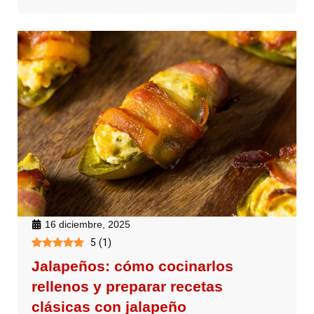
16 diciembre, 2025
5
(
1
)
Jalapeños: cómo cocinarlos
rellenos y preparar recetas
clásicas con jalapeño