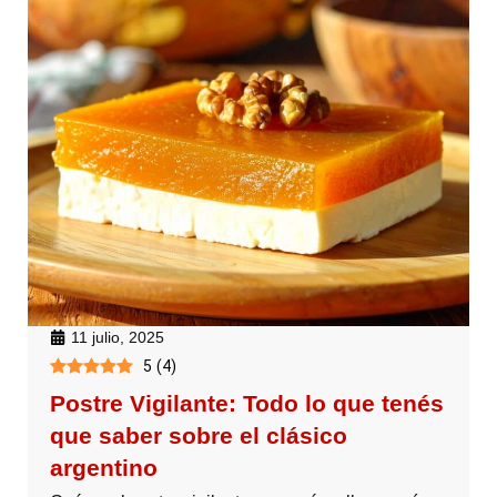
11 julio, 2025
5
(
4
)
Postre Vigilante: Todo lo que tenés
que saber sobre el clásico
argentino