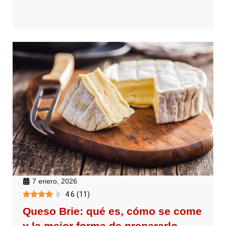
7 enero, 2026
4.6
(
11
)
Queso Brie: qué es, cómo se come
y la mejor forma de prepararlo