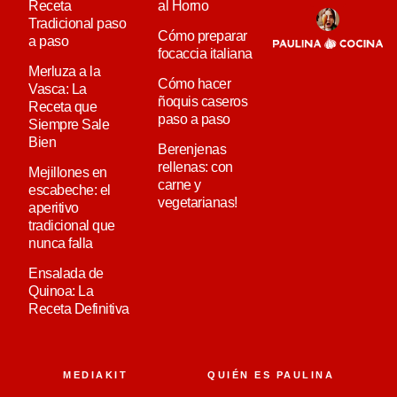
Receta
al Horno
Tradicional paso
Cómo preparar
a paso
focaccia italiana
Merluza a la
Cómo hacer
Vasca: La
ñoquis caseros
Receta que
paso a paso
Siempre Sale
Bien
Berenjenas
rellenas: con
Mejillones en
carne y
escabeche: el
vegetarianas!
aperitivo
tradicional que
nunca falla
Ensalada de
Quinoa: La
Receta Definitiva
MEDIAKIT
QUIÉN ES PAULINA