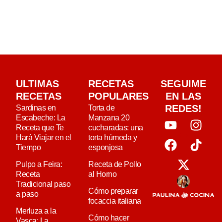
fuera y tierna por dentro
ULTIMAS
RECETAS
SEGUIME
RECETAS
POPULARES
EN LAS
REDES!
Sardinas en
Torta de
Escabeche: La
Manzana 20
Receta que Te
cucharadas: una
Hará Viajar en el
torta húmeda y
Tiempo
esponjosa
Pulpo a Feira:
Receta de Pollo
Receta
al Horno
Tradicional paso
Cómo preparar
a paso
focaccia italiana
Merluza a la
Cómo hacer
Vasca: La