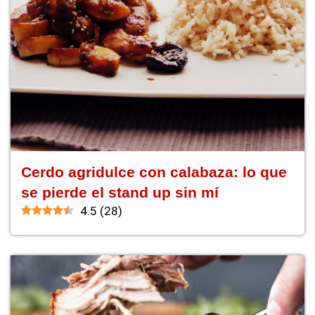
Cerdo agridulce con calabaza: lo que
se pierde el stand up sin mí
4.5
(
28
)