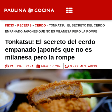
INICIO
»
RECETAS
»
CERDO
»
TONKATSU: EL SECRETO DEL CERDO
EMPANADO JAPONÉS QUE NO ES MILANESA PERO LA ROMPE
Tonkatsu: El secreto del cerdo
empanado japonés que no es
milanesa pero la rompe
PAULINA COCINA
MAYO 17, 2025
SIN COMENTARIOS