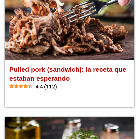
Pulled pork (sandwich): la receta que
estaban esperando
4.4
(
112
)