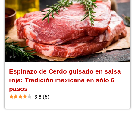
Espinazo de Cerdo guisado en salsa
roja: Tradición mexicana en sólo 6
pasos
3.8
(
5
)