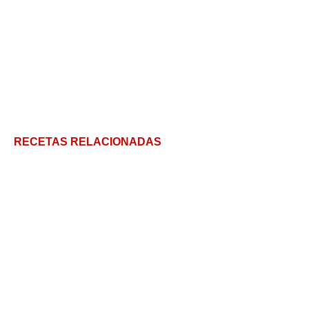
RECETAS RELACIONADAS
Cómo preparar farofa: El acompañamiento
brasileño por excelencia
5 recetas saludables! Meal Prep con garbanzos
Tipos de Molinillo de Café y claves para elegir el
perfecto