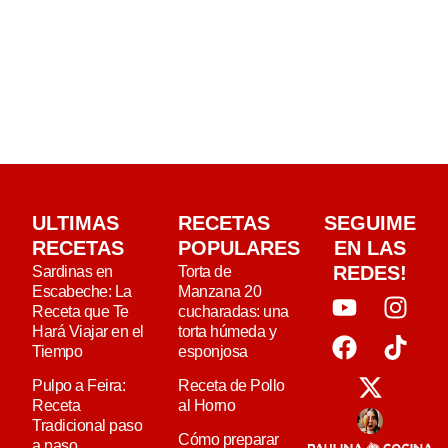
ULTIMAS
RECETAS
SEGUIME
RECETAS
POPULARES
EN LAS
REDES!
Sardinas en
Torta de
Escabeche: La
Manzana 20
Receta que Te
cucharadas: una
Hará Viajar en el
torta húmeda y
Tiempo
esponjosa
Pulpo a Feira:
Receta de Pollo
Receta
al Horno
Tradicional paso
Cómo preparar
a paso