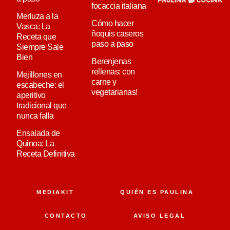
focaccia italiana
Merluza a la
Cómo hacer
Vasca: La
ñoquis caseros
Receta que
paso a paso
Siempre Sale
Bien
Berenjenas
rellenas: con
Mejillones en
carne y
escabeche: el
vegetarianas!
aperitivo
tradicional que
nunca falla
Ensalada de
Quinoa: La
Receta Definitiva
MEDIAKIT
QUIÉN ES PAULINA
CONTACTO
AVISO LEGAL