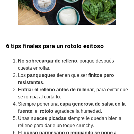
6 tips finales para un rotolo exitoso
No sobrecargar de relleno
, porque después
cuesta enrollar.
Los
panqueques
tienen que ser
finitos pero
resistentes
.
Enfriar el relleno antes de rellenar
, para evitar que
se rompa al cortarlo.
Siempre poner una
capa generosa de salsa en la
fuente
: el
rotolo
agradece la humedad.
Unas
nueces picadas
siempre le quedan bien al
relleno para darle un toque crunchy.
El
queso parmesano o reggianito se pone a