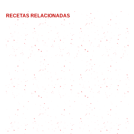
RECETAS RELACIONADAS
Receta de Linguini paso a paso: todo sobre esta
pasta italiana y su mejor versión
Espaguetis a la carbonara: la verdadera receta
italiana
Salsa Pomodoro: La salsa más sabrosa y rápida con
impronta italiana
Pasta ONE POT mediterránea, recetas de pastas
Recetas de verano: pasta con salsa de palta ¡todo