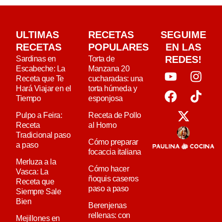
ULTIMAS
RECETAS
SEGUIME
RECETAS
POPULARES
EN LAS
REDES!
Sardinas en
Torta de
Escabeche: La
Manzana 20
Receta que Te
cucharadas: una
Hará Viajar en el
torta húmeda y
Tiempo
esponjosa
Pulpo a Feira:
Receta de Pollo
Receta
al Horno
Tradicional paso
Cómo preparar
a paso
focaccia italiana
Merluza a la
Cómo hacer
Vasca: La
ñoquis caseros
Receta que
paso a paso
Siempre Sale
Bien
Berenjenas
rellenas: con
Mejillones en