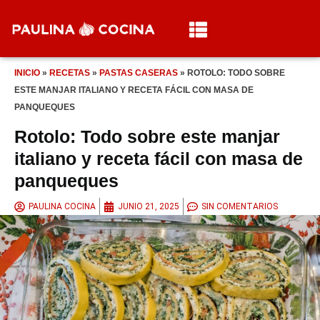
INICIO
»
RECETAS
»
PASTAS CASERAS
»
ROTOLO: TODO SOBRE
ESTE MANJAR ITALIANO Y RECETA FÁCIL CON MASA DE
PANQUEQUES
Rotolo: Todo sobre este manjar
italiano y receta fácil con masa de
panqueques
PAULINA COCINA
JUNIO 21, 2025
SIN COMENTARIOS