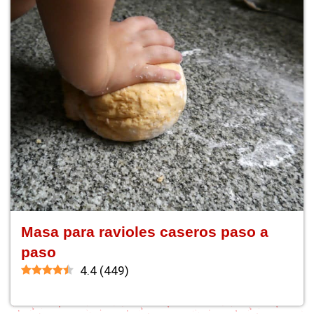
Masa para ravioles caseros paso a
paso
4.4
(
449
)