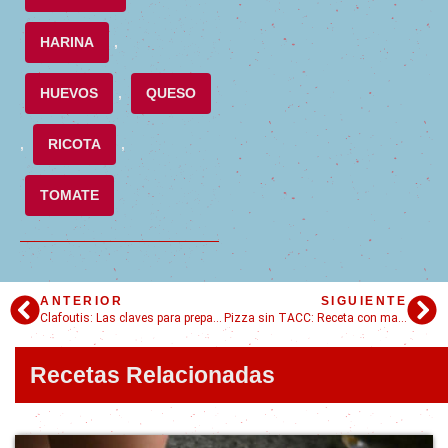
HARINA
,
HUEVOS
,
QUESO
,
RICOTA
,
TOMATE
ANTERIOR
SIGUIENTE
Clafoutis: Las claves para preparar este postre francés
Pizza sin TACC: Receta con masa casera fácil y riquísima
Recetas Relacionadas