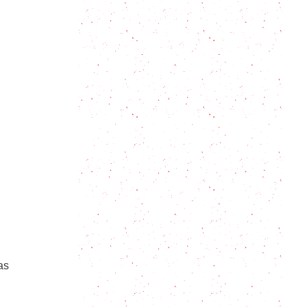
Jericalla: El postre tapatío que
tienes que probar
El delicioso desafío del chocoflan o
torta imposible
Paparajote: Un manjar dulce con
hojas de limonero
Postre de maracuyá: sin horno y
con 10 consejos para que salga
perfecto
Torta de piña: 8 secretos para
preparar un pastel tropical al revés
as