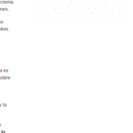
La mejor y más dulce Crema
o crema
Volteada para comer disfrutandola
ones.
so
tivo.
a
es
sobre
y la
y
 lo