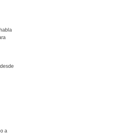
 habla
ara
s desde
do a