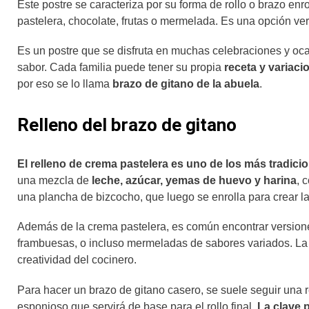
Este postre se caracteriza por su forma de rollo o brazo enr
pastelera, chocolate, frutas o mermelada. Es una opción ve
Es un postre que se disfruta en muchas celebraciones y oca
sabor. Cada familia puede tener su propia
receta y variaci
por eso se lo llama
brazo de gitano de la abuela
.
Relleno del brazo de gitano
El relleno de crema pastelera es uno de los más tradici
una mezcla de
leche, azúcar, yemas de huevo y harina
, 
una plancha de bizcocho, que luego se enrolla para crear la 
Además de la crema pastelera, es común encontrar version
frambuesas, o incluso mermeladas de sabores variados. La e
creatividad del cocinero.
Para hacer un brazo de gitano casero, se suele seguir una 
esponjoso que servirá de base para el rollo final.
La clave 