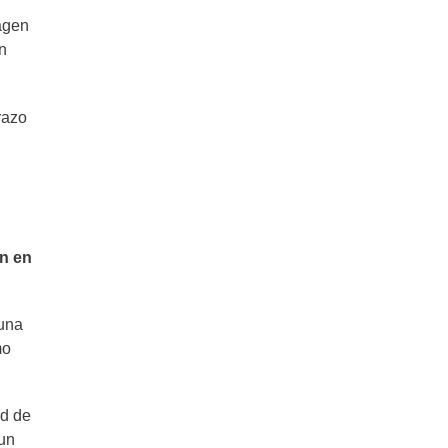
magen
an
razo
en en
 una
mo
ad de
 un