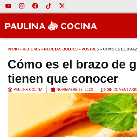
INICIO
»
RECETAS
»
RECETAS DULCES
»
POSTRES
»
CÓMO ES EL BRAZ
Cómo es el brazo de g
tienen que conocer
PAULINA COCINA
NOVIEMBRE 23, 2023
SIN COMENTARI