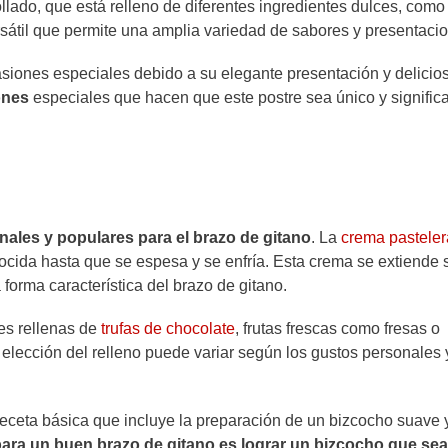
ollado, que está relleno de diferentes ingredientes dulces, com
rsátil que permite una amplia variedad de sabores y presentaci
siones especiales debido a su elegante presentación y delicio
ones
especiales que hacen que este postre sea único y significa
onales y populares para el brazo de gitano
. La
crema pasteler
cocida hasta que se espesa y se enfría. Esta crema se extiende 
forma característica del brazo de gitano.
es rellenas de
trufas de chocolate
, frutas frescas como fresas o
lección del relleno puede variar según los gustos personales 
receta básica que incluye la preparación de un bizcocho suave 
para un buen brazo de gitano es lograr un bizcocho que sea