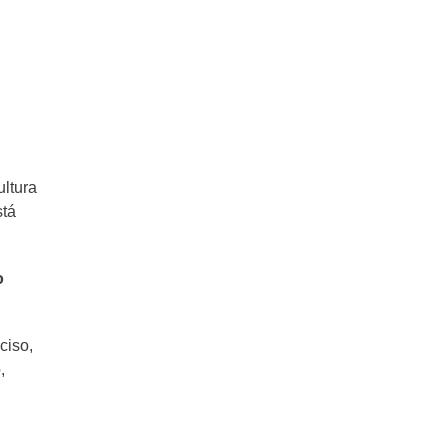
ultura
stá
o
ciso,
,