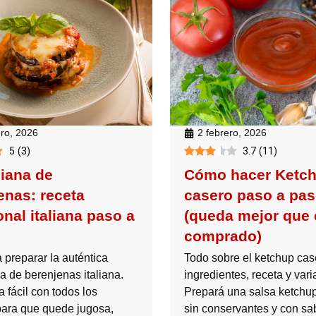
ero, 2026
2 febrero, 2026
5
(
3
)
3.7
(
11
)
iana de
Cómo hacer Ketc
enas: receta
casero paso a pa
onal italiana paso a
(queda mejor que 
comprado)
 preparar la auténtica
Todo sobre el ketchup cas
a de berenjenas italiana.
ingredientes, receta y vari
 fácil con todos los
Prepará una salsa ketchup
para que quede jugosa,
sin conservantes y con sa