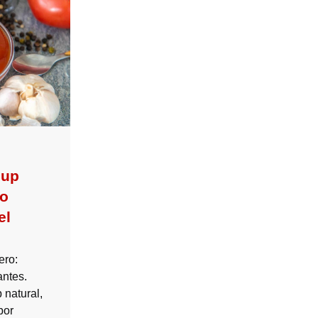
hup
so
el
ero:
antes.
 natural,
bor