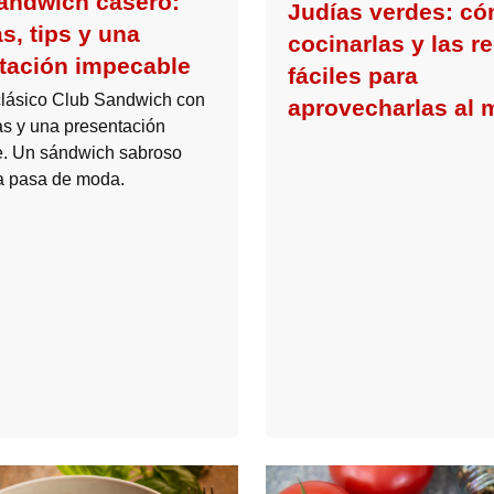
andwich casero:
Judías verdes: c
s, tips y una
cocinarlas y las r
tación impecable
fáciles para
clásico Club Sandwich con
aprovecharlas al
tas y una presentación
. Un sándwich sabroso
a pasa de moda.