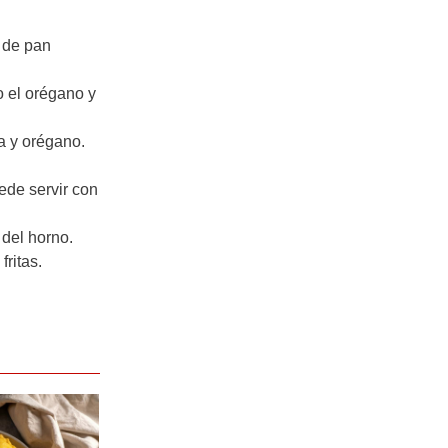
a de pan
o el orégano y
a y orégano.
ede servir con
 del horno.
ritas.