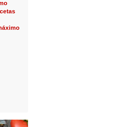
ómo
ecetas
 máximo