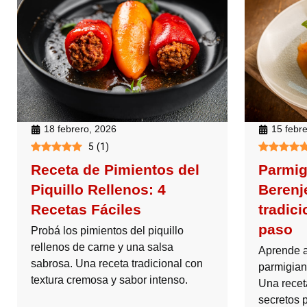
18 febrero, 2026
15 febr
5
(
1
)
Receta de Pimientos del
Parmig
Piquillo Rellenos: 4
Berenj
Recetas Fáciles
tradici
paso
Probá los pimientos del piquillo
rellenos de carne y una salsa
Aprende a
sabrosa. Una receta tradicional con
parmigian
textura cremosa y sabor intenso.
Una receta
secretos 