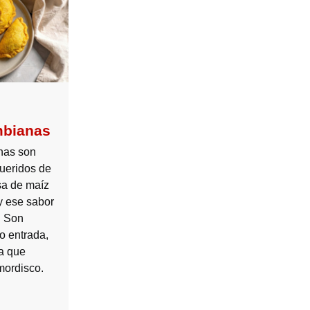
bianas
nas son
ueridos de
sa de maíz
 y ese sabor
. Son
o entrada,
a que
mordisco.