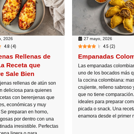
, 2026
27 mayo, 2026
4.8
(
4
)
4.5
(
2
)
enas Rellenas de
Empanadas Colom
La Receta que
Las empanadas colombia
e Sale Bien
uno de los bocados más q
la cocina colombiana: ma
jenas rellenas de atún son
crujiente, relleno sabroso
n deliciosa para quienes
que no tiene comparación
cetas con berenjenas que
ideales para preparar com
les, económicas y muy
picada o snack. Una recet
 Se preparan en horno,
enamora desde el primer 
gosas por dentro con una
tinada irresistible. Perfectas
cena ligera o para