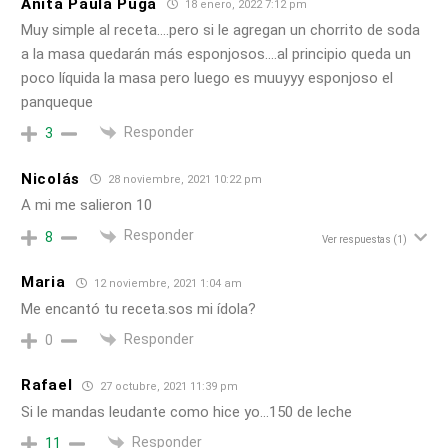
Anita Paula Puga
18 enero, 2022 7:12 pm
Muy simple al receta….pero si le agregan un chorrito de soda
a la masa quedarán más esponjosos….al principio queda un
poco líquida la masa pero luego es muuyyy esponjoso el
panqueque
Responder
3
Nicolás
28 noviembre, 2021 10:22 pm
A mi me salieron 10
Responder
8
Ver respuestas
(1)
Maria
12 noviembre, 2021 1:04 am
Me encantó tu receta.sos mi ídola?
Responder
0
Rafael
27 octubre, 2021 11:39 pm
Si le mandas leudante como hice yo…150 de leche
Responder
11