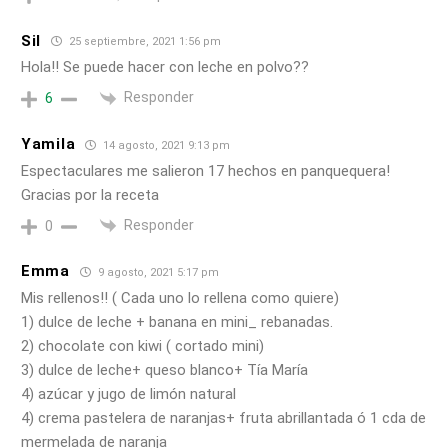
Sil
25 septiembre, 2021 1:56 pm
Hola!! Se puede hacer con leche en polvo??
Responder
6
Yamila
14 agosto, 2021 9:13 pm
Espectaculares me salieron 17 hechos en panquequera!
Gracias por la receta
Responder
0
Emma
9 agosto, 2021 5:17 pm
Mis rellenos!! ( Cada uno lo rellena como quiere)
1) dulce de leche + banana en mini_ rebanadas.
2) chocolate con kiwi ( cortado mini)
3) dulce de leche+ queso blanco+ Tía María
4) azúcar y jugo de limón natural
4) crema pastelera de naranjas+ fruta abrillantada ó 1 cda de
mermelada de naranja