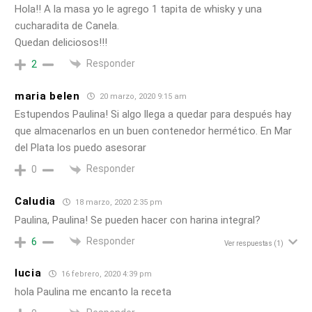
Hola!! A la masa yo le agrego 1 tapita de whisky y una
cucharadita de Canela.
Quedan deliciosos!!!
Responder
2
maria belen
20 marzo, 2020 9:15 am
Estupendos Paulina! Si algo llega a quedar para después hay
que almacenarlos en un buen contenedor hermético. En Mar
del Plata los puedo asesorar
Responder
0
Caludia
18 marzo, 2020 2:35 pm
Paulina, Paulina! Se pueden hacer con harina integral?
Responder
6
Ver respuestas
(1)
lucia
16 febrero, 2020 4:39 pm
hola Paulina me encanto la receta