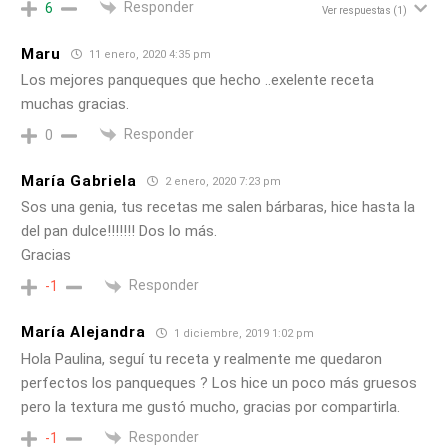
Responder
6
Ver respuestas
(1)
Maru
11 enero, 2020 4:35 pm
Los mejores panqueques que hecho ..exelente receta
muchas gracias.
Responder
0
María Gabriela
2 enero, 2020 7:23 pm
Sos una genia, tus recetas me salen bárbaras, hice hasta la
del pan dulce!!!!!!! Dos lo más.
Gracias
Responder
-1
María Alejandra
1 diciembre, 2019 1:02 pm
Hola Paulina, seguí tu receta y realmente me quedaron
perfectos los panqueques ? Los hice un poco más gruesos
pero la textura me gustó mucho, gracias por compartirla.
Responder
-1