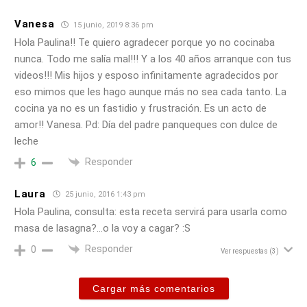
Vanesa
15 junio, 2019 8:36 pm
Hola Paulina!! Te quiero agradecer porque yo no cocinaba
nunca. Todo me salía mal!!! Y a los 40 años arranque con tus
videos!!! Mis hijos y esposo infinitamente agradecidos por
eso mimos que les hago aunque más no sea cada tanto. La
cocina ya no es un fastidio y frustración. Es un acto de
amor!! Vanesa. Pd: Día del padre panqueques con dulce de
leche
Responder
6
Laura
25 junio, 2016 1:43 pm
Hola Paulina, consulta: esta receta servirá para usarla como
masa de lasagna?…o la voy a cagar? :S
Responder
0
Ver respuestas
(3)
Cargar más comentarios