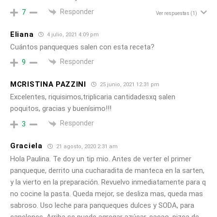
Responder
7
Ver respuestas
(1)
Eliana
4 julio, 2021 4:09 pm
Cuántos panqueques salen con esta receta?
Responder
9
MCRISTINA PAZZINI
25 junio, 2021 12:31 pm
Excelentes, riquisimos,triplicaria cantidadesxq salen
poquitos, gracias y buenísimo!!!
Responder
3
Graciela
21 agosto, 2020 2:31 am
Hola Paulina. Te doy un tip mio. Antes de verter el primer
panqueque, derrito una cucharadita de manteca en la sarten,
y la vierto en la preparación. Revuelvo inmediatamente para q
no cocine la pasta. Queda mejor, se desliza mas, queda mas
sabroso. Uso leche para panqueques dulces y SODA, para
canelones. Arriba se puede agregar azúcar, cacao, pizca de