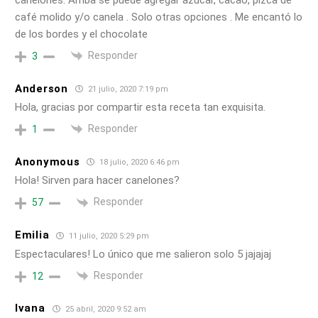
café molido y/o canela . Solo otras opciones . Me encantó lo
de los bordes y el chocolate
Responder
3
Anderson
21 julio, 2020 7:19 pm
Hola, gracias por compartir esta receta tan exquisita.
Responder
1
Anonymous
18 julio, 2020 6:46 pm
Hola! Sirven para hacer canelones?
Responder
57
Emilia
11 julio, 2020 5:29 pm
Espectaculares! Lo único que me salieron solo 5 jajajaj
Responder
12
Ivana
25 abril, 2020 9:52 am