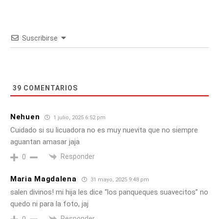
Suscribirse
39
COMENTARIOS
Nehuen
1 julio, 2025 6:52 pm
Cuidado si su licuadora no es muy nuevita que no siempre
aguantan amasar jaja
Responder
0
Maria Magdalena
31 mayo, 2025 9:48 pm
salen divinos! mi hija les dice “los panqueques suavecitos” no
quedo ni para la foto, jaj
Responder