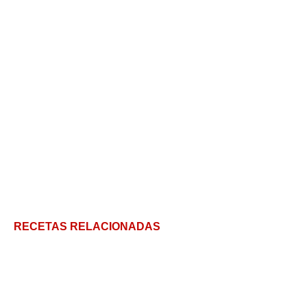
RECETAS RELACIONADAS
Salsa de Champiñones: una salsa que va bien con
todo y 10 formas de prepararla