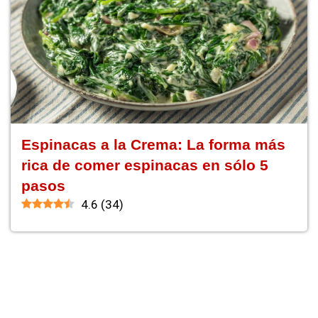
Espinacas a la Crema: La forma más
rica de comer espinacas en sólo 5
pasos
4.6
(
34
)