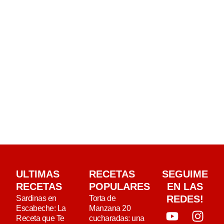
ULTIMAS
RECETAS
SEGUIME
RECETAS
POPULARES
EN LAS
REDES!
Sardinas en
Torta de
Escabeche: La
Manzana 20
Receta que Te
cucharadas: una