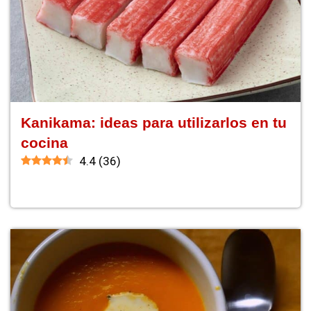
Kanikama: ideas para utilizarlos en tu
cocina
4.4
(
36
)