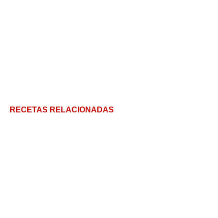
RECETAS RELACIONADAS
Cómo hacer Pancitos Saborizados: Súper
esponjosos + 4 opciones de sabor
Receta de Pan de Cristal: La guía definitiva para un
resultado perfecto