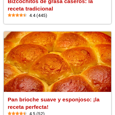
Bizcochitos de grasa caseros: la
receta tradicional
4.4
(
445
)
Pan brioche suave y esponjoso: ¡la
receta perfecta!
4.5
(
52
)