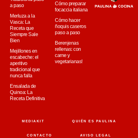
Cómo preparar
a paso
focaccia italiana
Merluza a la
Cómo hacer
Vasca: La
ñoquis caseros
Receta que
paso a paso
Siempre Sale
Bien
Berenjenas
rellenas: con
Mejillones en
carne y
escabeche: el
vegetarianas!
aperitivo
tradicional que
nunca falla
Ensalada de
Quinoa: La
Receta Definitiva
MEDIAKIT
QUIÉN ES PAULINA
CONTACTO
AVISO LEGAL