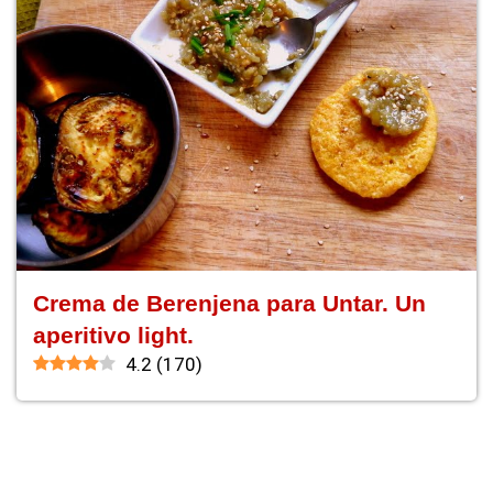
Crema de Berenjena para Untar. Un
aperitivo light.
4.2
(
170
)