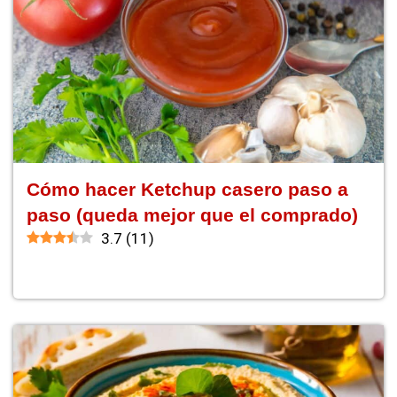
Cómo hacer Ketchup casero paso a
paso (queda mejor que el comprado)
3.7
(
11
)