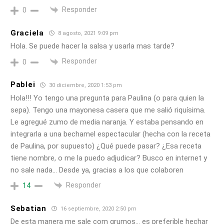
Responder
0
Graciela
8 agosto, 2021 9:09 pm
Hola. Se puede hacer la salsa y usarla mas tarde?
Responder
0
Pablei
30 diciembre, 2020 1:53 pm
Hola!!! Yo tengo una pregunta para Paulina (o para quien la
sepa). Tengo una mayonesa casera que me salió riquísima.
Le agregué zumo de media naranja. Y estaba pensando en
integrarla a una bechamel espectacular (hecha con la receta
de Paulina, por supuesto) ¿Qué puede pasar? ¿Esa receta
tiene nombre, o me la puedo adjudicar? Busco en internet y
no sale nada… Desde ya, gracias a los que colaboren
Responder
14
Sebatian
16 septiembre, 2020 2:50 pm
De esta manera me sale com grumos… es preferible hechar