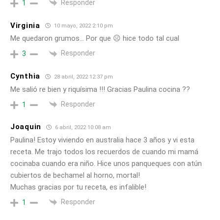
Responder
1
Virginia
10 mayo, 2022 2:10 pm
Me quedaron grumos… Por que ☹️ hice todo tal cual
Responder
3
Cynthia
28 abril, 2022 12:37 pm
Me salió re bien y riquísima !!! Gracias Paulina cocina ??
Responder
1
Joaquin
6 abril, 2022 10:08 am
Paulina! Estoy viviendo en australia hace 3 años y vi esta
receta. Me trajo todos los recuerdos de cuando mi mamá
cocinaba cuando era niño. Hice unos panqueques con atún
cubiertos de bechamel al horno, mortal!
Muchas gracias por tu receta, es infalible!
Responder
1