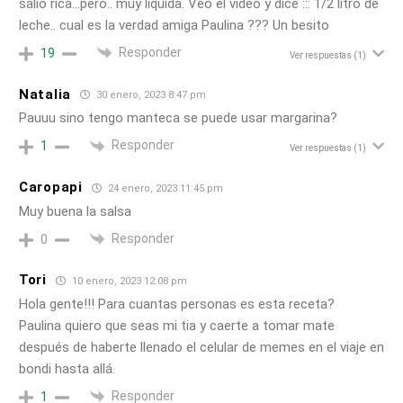
salió rica…pero.. muy líquida. Veo el vídeo y dice ::: 1/2 litro de
leche.. cual es la verdad amiga Paulina ??? Un besito
Responder
19
Ver respuestas
(1)
Natalia
30 enero, 2023 8:47 pm
Pauuu sino tengo manteca se puede usar margarina?
Responder
1
Ver respuestas
(1)
Caropapi
24 enero, 2023 11:45 pm
Muy buena la salsa
Responder
0
Tori
10 enero, 2023 12:08 pm
Hola gente!!! Para cuantas personas es esta receta?
Paulina quiero que seas mi tia y caerte a tomar mate
después de haberte llenado el celular de memes en el viaje en
bondi hasta allá.
Responder
1