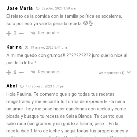
Jose Maria
22 julio, 2026 1:50 am
El relato de la comida con la familia política es excelente,
solo por eso ya vale la pena la receta 😹👌
Responder
0
Karina
19 mayo, 2023 5:41 pm
A mi me quedo con grumos!! ?????????? juro que lo hice al
pie de la letra!!
Responder
6
Ver respuestas
(1)
Abel
17 febrero, 2023 6:31 pm
Hola Paulina. Te comento que sigo todas tus recetas
magistrales y me encanta tu forma de expresarte -la nena
un amor- hoy me puse hacer canelones con acelga y carne
picada y busque tu receta de Salsa Blanca. Te cuento que
salió ruca (sin grumos y sin gusto a harina) pero…. En la
receta dice 1 litro de leche y seguí todas tus proporciones y