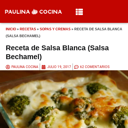
INICIO
»
RECETAS
»
SOPAS Y CREMAS
»
RECETA DE SALSA BLANCA
(SALSA BECHAMEL)
Receta de Salsa Blanca (Salsa
Bechamel)
PAULINA COCINA
JULIO 19, 2017
62 COMENTARIOS