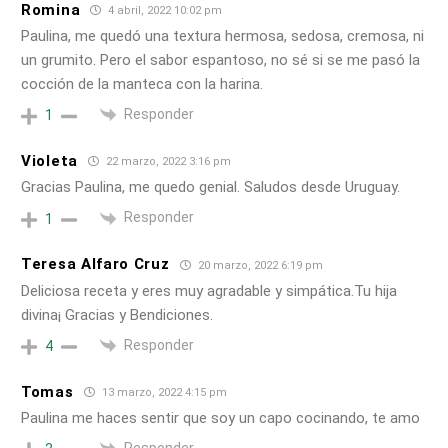
Romina
4 abril, 2022 10:02 pm
Paulina, me quedó una textura hermosa, sedosa, cremosa, ni
un grumito. Pero el sabor espantoso, no sé si se me pasó la
cocción de la manteca con la harina.
Responder
1
Violeta
22 marzo, 2022 3:16 pm
Gracias Paulina, me quedo genial. Saludos desde Uruguay.
Responder
1
Teresa Alfaro Cruz
20 marzo, 2022 6:19 pm
Deliciosa receta y eres muy agradable y simpática.Tu hija
divina¡ Gracias y Bendiciones.
Responder
4
Tomas
13 marzo, 2022 4:15 pm
Paulina me haces sentir que soy un capo cocinando, te amo