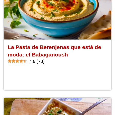
La Pasta de Berenjenas que está de
moda: el Babaganoush
4.6
(
70
)