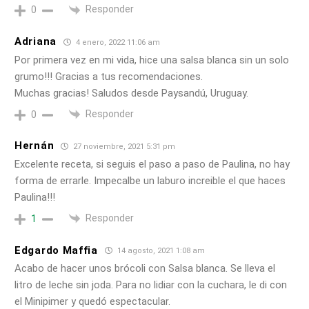
Responder
0
Adriana
4 enero, 2022 11:06 am
Por primera vez en mi vida, hice una salsa blanca sin un solo
grumo!!! Gracias a tus recomendaciones.
Muchas gracias! Saludos desde Paysandú, Uruguay.
Responder
0
Hernán
27 noviembre, 2021 5:31 pm
Excelente receta, si seguis el paso a paso de Paulina, no hay
forma de errarle. Impecalbe un laburo increible el que haces
Paulina!!!
Responder
1
Edgardo Maffia
14 agosto, 2021 1:08 am
Acabo de hacer unos brócoli con Salsa blanca. Se lleva el
litro de leche sin joda. Para no lidiar con la cuchara, le di con
el Minipimer y quedó espectacular.