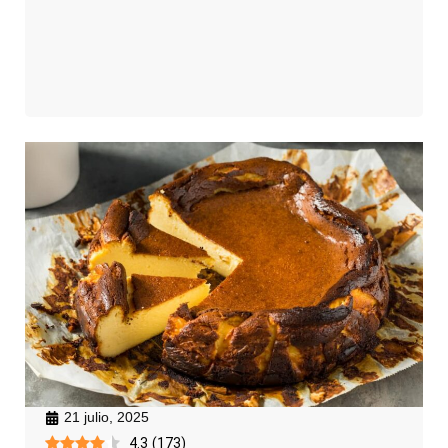
21 julio, 2025
4.3
(
173
)