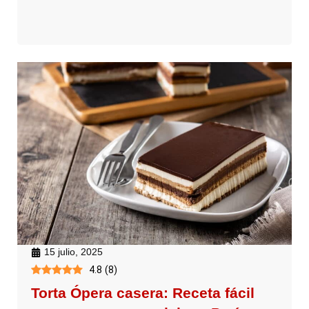
15 julio, 2025
4.8
(
8
)
Torta Ópera casera: Receta fácil