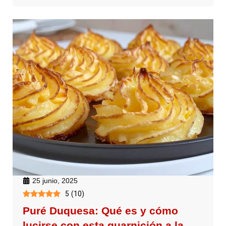
25 junio, 2025
5
(
10
)
Puré Duquesa: Qué es y cómo
lucirse con esta guarnición a la