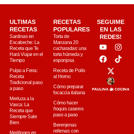
ULTIMAS
RECETAS
SEGUIME
RECETAS
POPULARES
EN LAS
REDES!
Sardinas en
Torta de
Escabeche: La
Manzana 20
Receta que Te
cucharadas: una
Hará Viajar en el
torta húmeda y
Tiempo
esponjosa
Pulpo a Feira:
Receta de Pollo
Receta
al Horno
Tradicional paso
Cómo preparar
a paso
focaccia italiana
Merluza a la
Cómo hacer
Vasca: La
ñoquis caseros
Receta que
paso a paso
Siempre Sale
Bien
Berenjenas
rellenas: con
Mejillones en