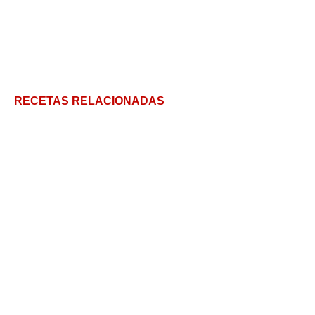
RECETAS RELACIONADAS
Mug Cake de Chocolate: ¡torta en 3 minutos!
Bizcocho de limón
Cómo hacer una Torta Oreo fácil