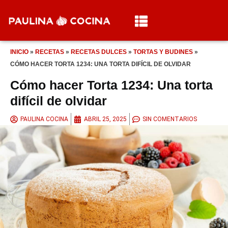
INICIO
»
RECETAS
»
RECETAS DULCES
»
TORTAS Y BUDINES
»
CÓMO HACER TORTA 1234: UNA TORTA DIFÍCIL DE OLVIDAR
Cómo hacer Torta 1234: Una torta
difícil de olvidar
PAULINA COCINA
ABRIL 25, 2025
SIN COMENTARIOS