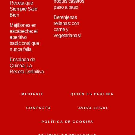
ñoquis caseros
Receta que
paso a paso
Siempre Sale
Bien
Berenjenas
rellenas: con
Mejillones en
carne y
escabeche: el
vegetarianas!
aperitivo
tradicional que
nunca falla
Ensalada de
Quinoa: La
Receta Definitiva
MEDIAKIT
QUIÉN ES PAULINA
CONTACTO
AVISO LEGAL
POLÍTICA DE COOKIES