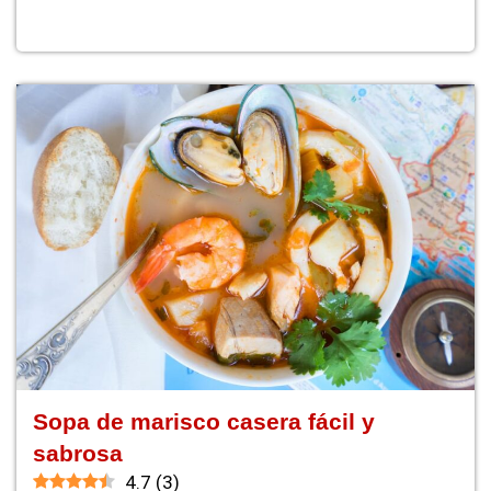
Sopa de marisco casera fácil y
sabrosa
4.7
(
3
)