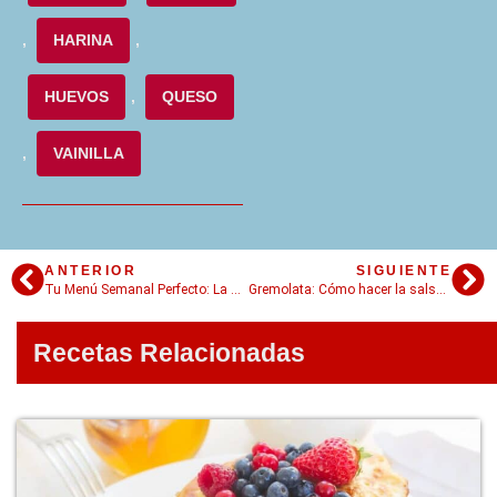
,
HARINA
,
HUEVOS
,
QUESO
,
VAINILLA
ANTERIOR
SIGUIENTE
Tu Menú Semanal Perfecto: La Guía para un Plan de Comidas Completo y Económico
Gremolata: Cómo hacer la salsa italiana más fácil y fresca en casa
Recetas Relacionadas