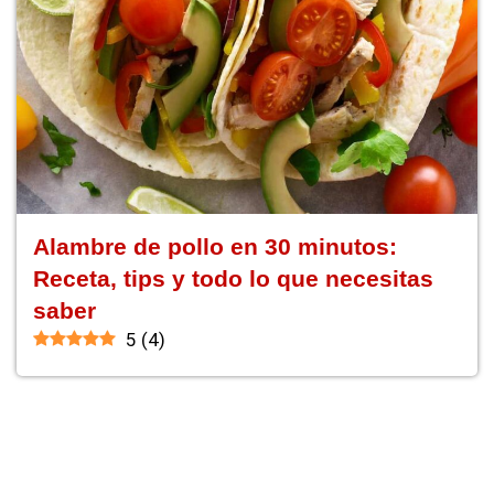
Alambre de pollo en 30 minutos:
Receta, tips y todo lo que necesitas
saber
5
(
4
)