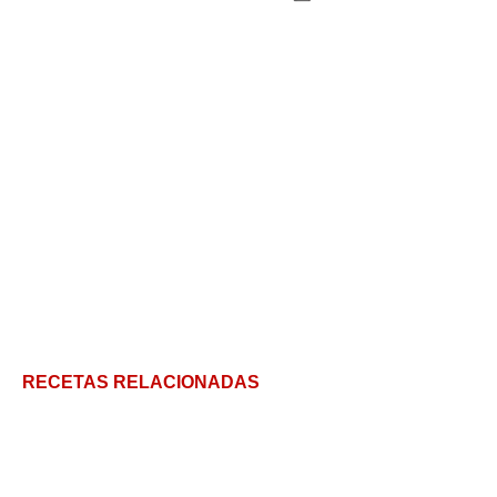
RECETAS RELACIONADAS
Suspiro limeño, el postre peruano que los va a
hacer suspirar