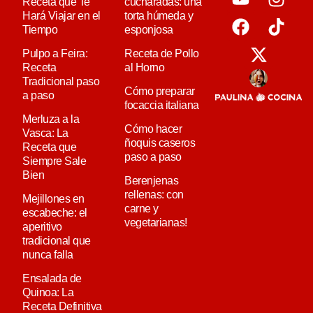
Receta que Te
cucharadas: una
Hará Viajar en el
torta húmeda y
Tiempo
esponjosa
Pulpo a Feira:
Receta de Pollo
Receta
al Horno
Tradicional paso
Cómo preparar
a paso
focaccia italiana
Merluza a la
Cómo hacer
Vasca: La
ñoquis caseros
Receta que
paso a paso
Siempre Sale
Bien
Berenjenas
rellenas: con
Mejillones en
carne y
escabeche: el
vegetarianas!
aperitivo
tradicional que
nunca falla
Ensalada de
Quinoa: La
Receta Definitiva