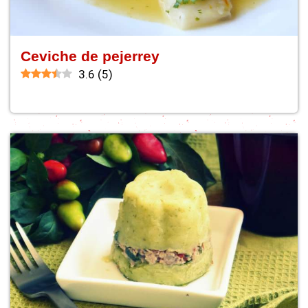
Ceviche de pejerrey
3.6
(
5
)