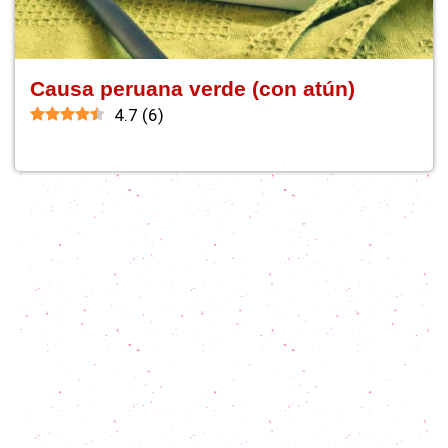
Causa peruana verde (con atún)
4.7
(
6
)