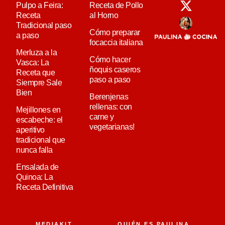
Pulpo a Feira:
Receta de Pollo
Receta
al Horno
Tradicional paso
Cómo preparar
a paso
focaccia italiana
Merluza a la
Cómo hacer
Vasca: La
ñoquis caseros
Receta que
paso a paso
Siempre Sale
Bien
Berenjenas
rellenas: con
Mejillones en
carne y
escabeche: el
vegetarianas!
aperitivo
tradicional que
nunca falla
Ensalada de
Quinoa: La
Receta Definitiva
MEDIAKIT
QUIÉN ES PAULINA