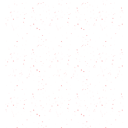
Tarta de espinaca cremosa
Wan Tun Frito: Receta paso a paso
Receta tradicional de Enchiladas Mineras en pocos
pasos: el sabor de Guanajuato
Cómo es la receta de Pierna de Cerdo