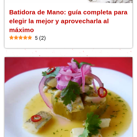
Batidora de Mano: guía completa para
elegir la mejor y aprovecharla al
máximo
5
(
2
)