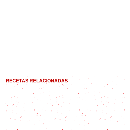
RECETAS RELACIONADAS
Glasé para decorar Huevos de Pascua
Camarones al Ajillo: una receta riquisíma y súper
fácil con tips y consejos para que salgan jugosos