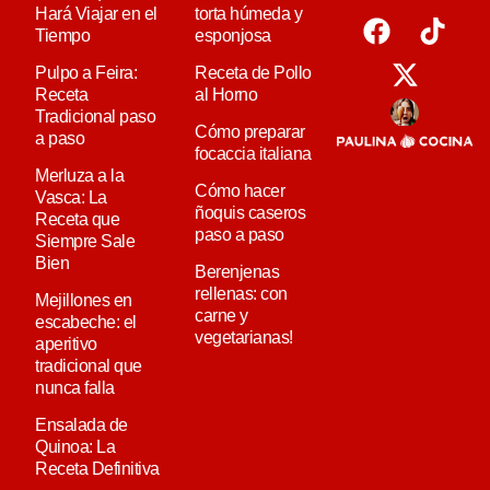
Hará Viajar en el
torta húmeda y
Tiempo
esponjosa
Pulpo a Feira:
Receta de Pollo
Receta
al Horno
Tradicional paso
Cómo preparar
a paso
focaccia italiana
Merluza a la
Cómo hacer
Vasca: La
ñoquis caseros
Receta que
paso a paso
Siempre Sale
Bien
Berenjenas
rellenas: con
Mejillones en
carne y
escabeche: el
vegetarianas!
aperitivo
tradicional que
nunca falla
Ensalada de
Quinoa: La
Receta Definitiva