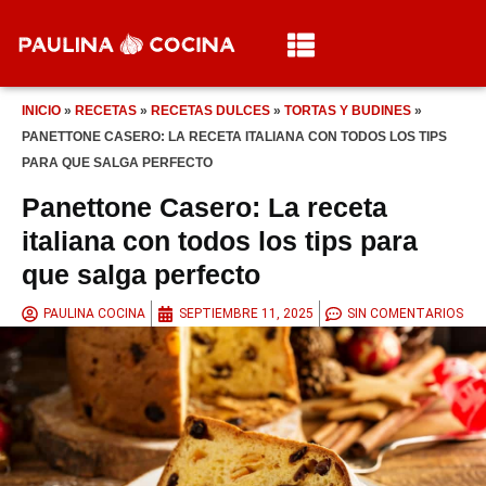
INICIO
»
RECETAS
»
RECETAS DULCES
»
TORTAS Y BUDINES
»
PANETTONE CASERO: LA RECETA ITALIANA CON TODOS LOS TIPS
PARA QUE SALGA PERFECTO
Panettone Casero: La receta
italiana con todos los tips para
que salga perfecto
PAULINA COCINA
SEPTIEMBRE 11, 2025
SIN COMENTARIOS