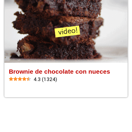
Brownie de chocolate con nueces
4.3
(
1324
)