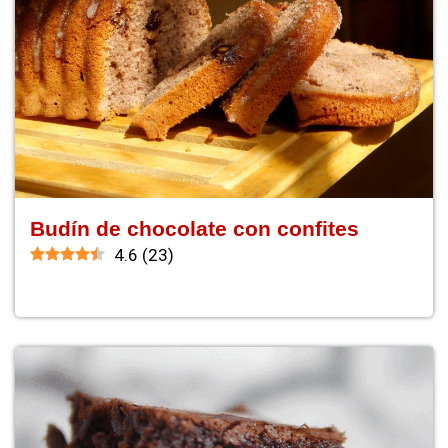
Budín de chocolate con confites
4.6
(
23
)