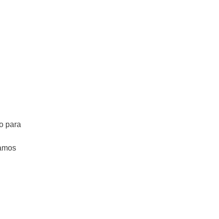
o para
vamos