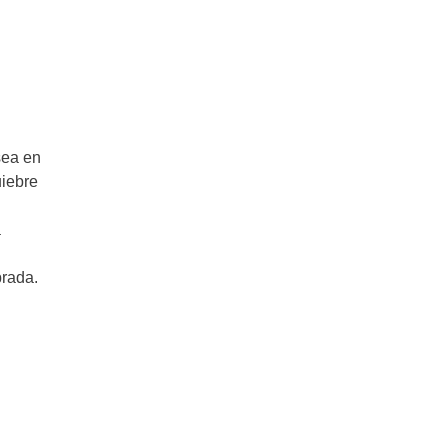
sea en
uiebre
a
brada.