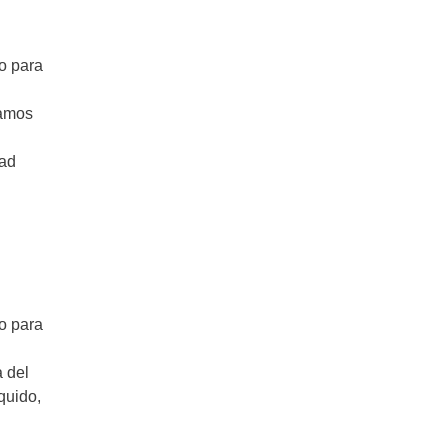
o para
vamos
tad
o para
a del
quido,