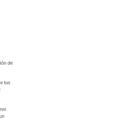
Comida peruana: Comiendo como
en Perú
ción de
e tus
l
evo
un