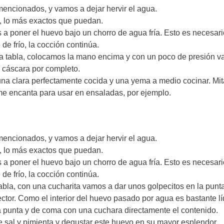
encionados, y vamos a dejar hervir el agua.
, lo más exactos que puedan.
 poner el huevo bajo un chorro de agua fría. Esto es necesari
de frío, la cocción continúa.
na tabla, colocamos la mano encima y con un poco de presión 
a cáscara por completo.
 una clara perfectamente cocida y una yema a medio cocinar. Mi
 me encanta para usar en ensaladas, por ejemplo.
encionados, y vamos a dejar hervir el agua.
, lo más exactos que puedan.
 poner el huevo bajo un chorro de agua fría. Esto es necesari
de frío, la cocción continúa.
abla, con una cucharita vamos a dar unos golpecitos en la punt
tor. Como el interior del huevo pasado por agua es bastante lí
la punta y de coma con una cuchara directamente el contenido.
 sal y pimienta y degustar este huevo en su mayor esplendor.