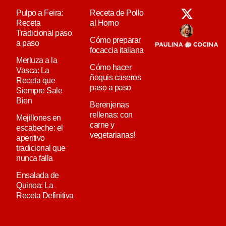
Pulpo a Feira:
Receta de Pollo
Receta
al Horno
Tradicional paso
Cómo preparar
a paso
focaccia italiana
Merluza a la
Cómo hacer
Vasca: La
ñoquis caseros
Receta que
paso a paso
Siempre Sale
Bien
Berenjenas
rellenas: con
Mejillones en
carne y
escabeche: el
vegetarianas!
aperitivo
tradicional que
nunca falla
Ensalada de
Quinoa: La
Receta Definitiva