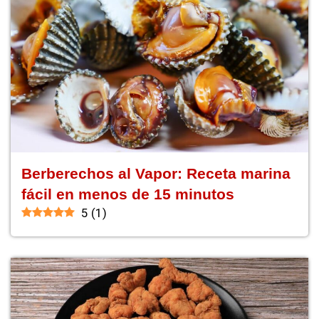
Berberechos al Vapor: Receta marina
fácil en menos de 15 minutos
5
(
1
)