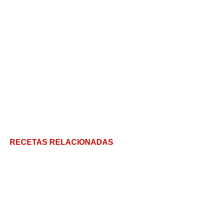
RECETAS RELACIONADAS
Pastel de atún en licuadora: muy fácil!