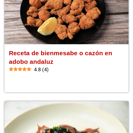
Receta de bienmesabe o cazón en
adobo andaluz
4.8
(
4
)