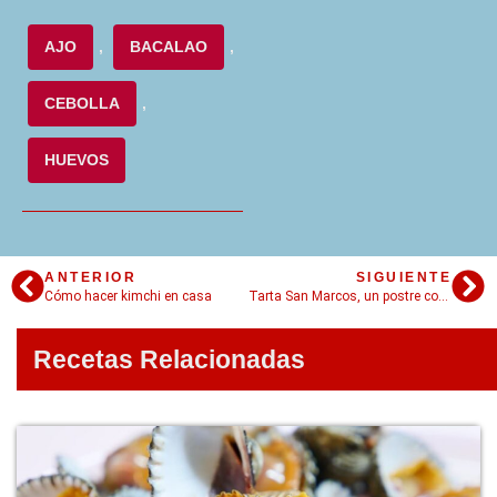
AJO
,
BACALAO
,
CEBOLLA
,
HUEVOS
ANTERIOR
SIGUIENTE
Cómo hacer kimchi en casa
Tarta San Marcos, un postre con capas riquísimas y mucha historia
Recetas Relacionadas