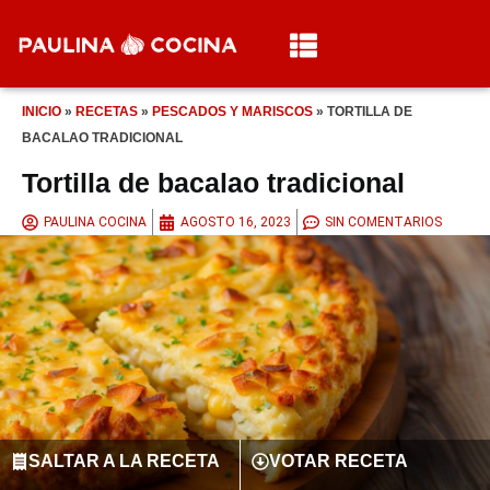
INICIO
»
RECETAS
»
PESCADOS Y MARISCOS
»
TORTILLA DE
BACALAO TRADICIONAL
Tortilla de bacalao tradicional
PAULINA COCINA
AGOSTO 16, 2023
SIN COMENTARIOS
SALTAR A LA RECETA
VOTAR RECETA