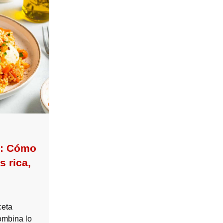
o: Cómo
s rica,
ceta
ombina lo