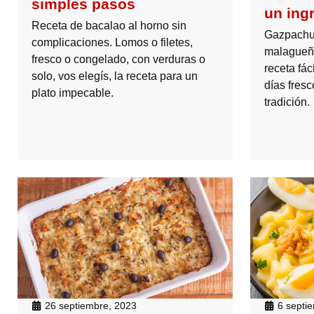
simples pasos
un ing
Receta de bacalao al horno sin
Gazpachue
complicaciones. Lomos o filetes,
malagueña
fresco o congelado, con verduras o
receta fác
solo, vos elegís, la receta para un
días fres
plato impecable.
tradición.
26 septiembre, 2023
6 septi