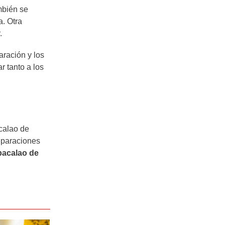
ambién se
a. Otra
.
aración y los
r tanto a los
acalao de
reparaciones
bacalao de