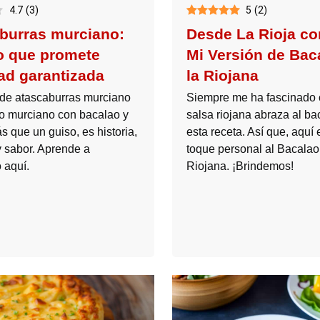
4.7
(
3
)
5
(
2
)
burras murciano:
Desde La Rioja co
to que promete
Mi Versión de Bac
ad garantizada
la Riojana
 de atascaburras murciano
Siempre me ha fascinado 
to murciano con bacalao y
salsa riojana abraza al ba
 que un guiso, es historia,
esta receta. Así que, aquí 
y sabor. Aprende a
toque personal al Bacalao 
 aquí.
Riojana. ¡Brindemos!