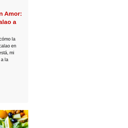
n Amor:
alao a
cómo la
calao en
está, mi
a la