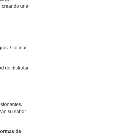
, creando una
gras. Cocinar
d de disfrutar
esionantes.
zan su sabor
formas de