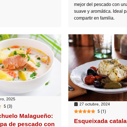
mejor del pescado con un
suave y aromática. Ideal p
compartir en familia.
ero, 2025
27 octubre, 2024
5
(
3
)
5
(
1
)
huelo Malagueño:
Esqueixada catala
pa de pescado con