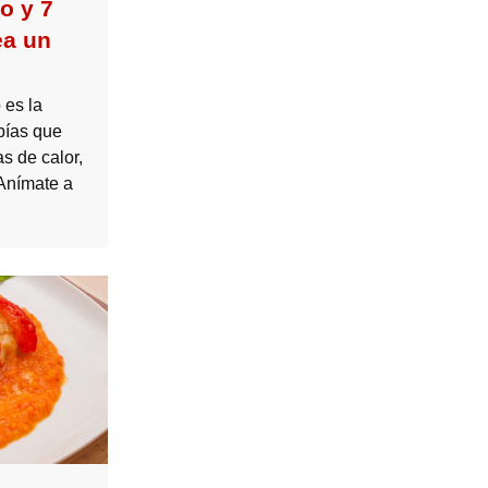
o y 7
ea un
 es la
bías que
s de calor,
 Anímate a