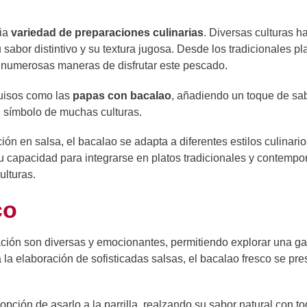
lia
variedad de preparaciones culinarias
. Diversas culturas h
sabor distintivo y su textura jugosa. Desde los tradicionales pl
 numerosas maneras de disfrutar este pescado.
uisos como las
papas con bacalao
, añadiendo un toque de sa
n símbolo de muchas culturas.
ón en salsa, el bacalao se adapta a diferentes estilos culinario
su capacidad para integrarse en platos tradicionales y contemp
ulturas.
co
ración son diversas y emocionantes, permitiendo explorar una g
 la elaboración de sofisticadas salsas, el bacalao fresco se pres
 opción de asarlo a la parrilla, realzando su sabor natural con t