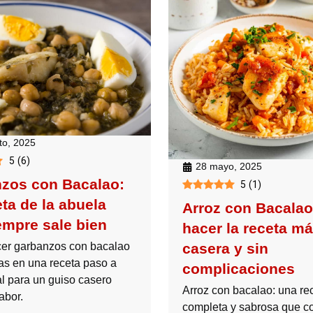
to, 2025
5
(
6
)
28 mayo, 2025
zos con Bacalao:
5
(
1
)
ta de la abuela
Arroz con Bacala
empre sale bien
hacer la receta má
er garbanzos con bacalao
casera y sin
as en una receta paso a
complicaciones
al para un guiso casero
Arroz con bacalao: una re
abor.
completa y sabrosa que c