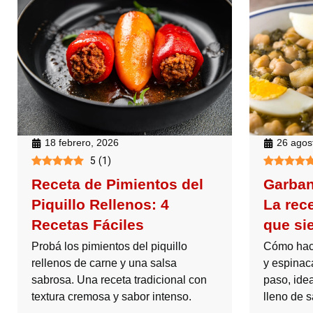
18 febrero, 2026
26 agos
5
(
1
)
Receta de Pimientos del
Garban
Piquillo Rellenos: 4
La rece
Recetas Fáciles
que si
Probá los pimientos del piquillo
Cómo hac
rellenos de carne y una salsa
y espinac
sabrosa. Una receta tradicional con
paso, ide
textura cremosa y sabor intenso.
lleno de s