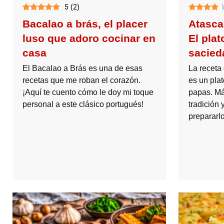
5
(
2
)
Bacalao a brás, el placer
Atasca
luso que adoro cocinar en
El pla
casa
sacied
El Bacalao a Brás es una de esas
La receta
recetas que me roban el corazón.
es un pla
¡Aquí te cuento cómo le doy mi toque
papas. Más
personal a este clásico portugués!
tradición 
prepararlo