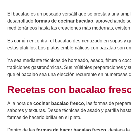
El bacalao es un pescado versátil que se presta a una amp
desarrollado
formas de cocinar bacalao
, aprovechando su 
mediterráneos hasta las creaciones más modernas, existen
Es común encontrar el bacalao desmenuzado en sopas y g
estos platillos. Los platos emblemáticos con bacalao son u
Ya sea mediante técnicas de horneado, asado, fritura o cocci
tradiciones gastronómicas. Sus múltiples preparaciones y 
que el bacalao sea una elección recurrente en numerosas c
Recetas con bacalao fres
A la hora de
cocinar bacalao fresco
, las formas de prepa
sabores y texturas. Desde técnicas de asado y parrilla hasta
formas de hacerlo brillar en el plato.
Dentro de las
formas de hacer bacalao fresco
, destaca la