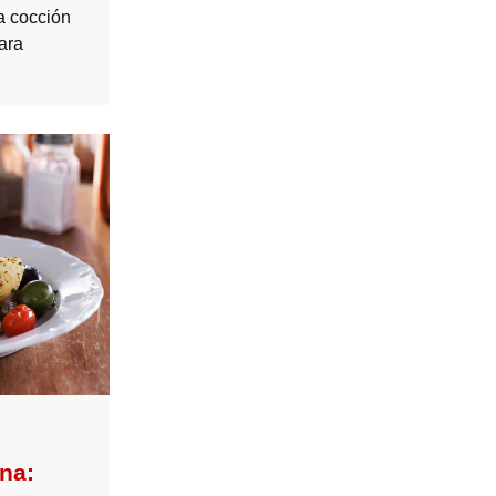
a cocción
ara
na: