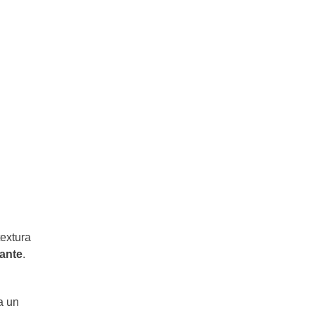
Berenjenas al Escabeche: Receta
definitiva
textura
cante
.
a un