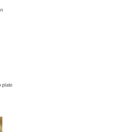
an
 plato