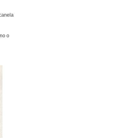
 canela
uno o