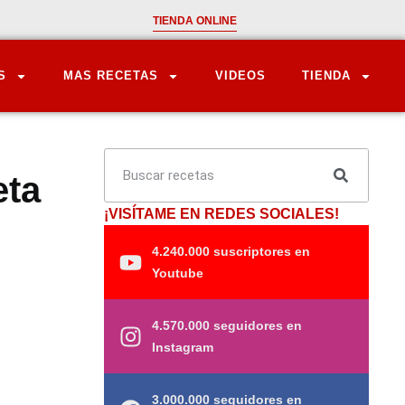
TIENDA ONLINE
S
MAS RECETAS
VIDEOS
TIENDA
eta
¡VISÍTAME EN REDES SOCIALES!
4.240.000 suscriptores en
Youtube
4.570.000 seguidores en
Instagram
3.000.000 seguidores en