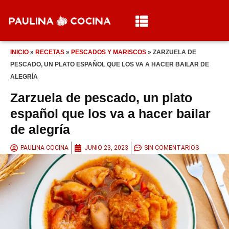
INICIO
»
RECETAS
»
PESCADOS Y MARISCOS
»
ZARZUELA DE
PESCADO, UN PLATO ESPAÑOL QUE LOS VA A HACER BAILAR DE
ALEGRÍA
Zarzuela de pescado, un plato
español que los va a hacer bailar
de alegría
PAULINA COCINA
JUNIO 23, 2023
SIN COMENTARIOS