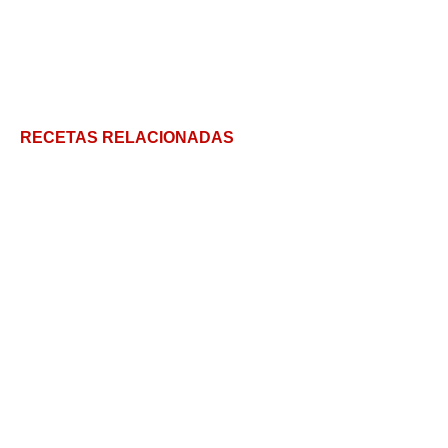
RECETAS RELACIONADAS
Las auténticas croquetas de bacalao
Salmón a la Naranja: Tips para preparar una receta
gourmet en pocos minutos
Vieiras: Todos los secretos para cocinarlas en casa
Coquinas: Cómo preparar esta delicia de mar en 5