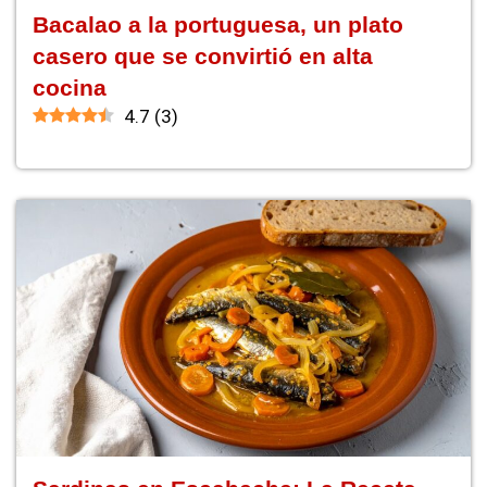
Bacalao a la portuguesa, un plato
casero que se convirtió en alta
cocina
4.7
(
3
)