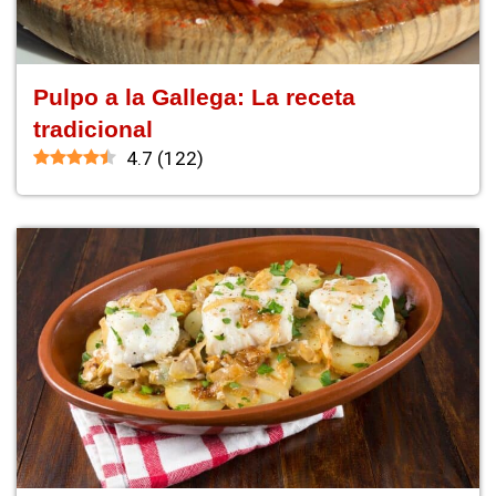
Pulpo a la Gallega: La receta
tradicional
4.7
(
122
)