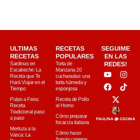
ULTIMAS
RECETAS
SEGUIME
RECETAS
POPULARES
EN LAS
REDES!
Sardinas en
Torta de
Escabeche: La
Manzana 20
Receta que Te
cucharadas: una
Hará Viajar en el
torta húmeda y
Tiempo
esponjosa
Pulpo a Feira:
Receta de Pollo
Receta
al Horno
Tradicional paso
Cómo preparar
a paso
focaccia italiana
Merluza a la
Cómo hacer
Vasca: La
ñoquis caseros