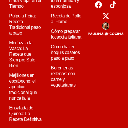
Hará Viajar en el
torta húmeda y
Tiempo
esponjosa
Pulpo a Feira:
Receta de Pollo
Receta
al Horno
Tradicional paso
Cómo preparar
a paso
focaccia italiana
Merluza a la
Cómo hacer
Vasca: La
ñoquis caseros
Receta que
paso a paso
Siempre Sale
Bien
Berenjenas
rellenas: con
Mejillones en
carne y
escabeche: el
vegetarianas!
aperitivo
tradicional que
nunca falla
Ensalada de
Quinoa: La
Receta Definitiva