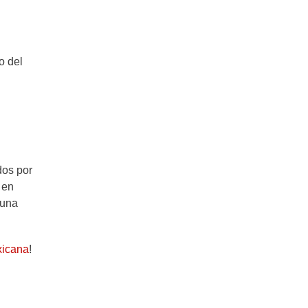
o del
dos por
 en
 una
xicana
!