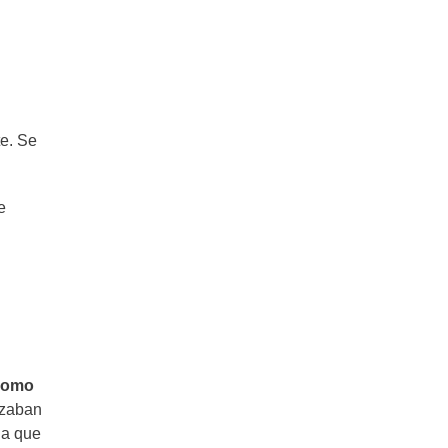
Hoy vamos a hablar de la
sofisticada Crema de Champiñones
te. Se
e
 como
izaban
la que