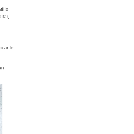
illo
ltar,
picante
un