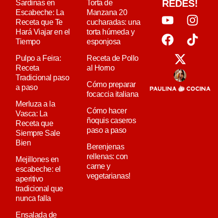
REDES!
Sardinas en
Torta de
Escabeche: La
Manzana 20
Receta que Te
cucharadas: una
Hará Viajar en el
torta húmeda y
Tiempo
esponjosa
Pulpo a Feira:
Receta de Pollo
Receta
al Horno
Tradicional paso
Cómo preparar
a paso
focaccia italiana
Merluza a la
Cómo hacer
Vasca: La
ñoquis caseros
Receta que
paso a paso
Siempre Sale
Bien
Berenjenas
rellenas: con
Mejillones en
carne y
escabeche: el
vegetarianas!
aperitivo
tradicional que
nunca falla
Ensalada de