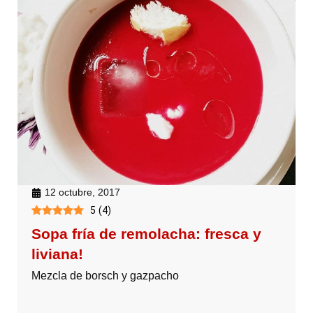
12 octubre, 2017
5
(
4
)
Sopa fría de remolacha: fresca y
liviana!
Mezcla de borsch y gazpacho