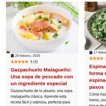
17 febr
20 febrero, 2025
5
(
3
)
Espina
Gazpachuelo Malagueño:
forma 
Una sopa de pescado con
espina
un ingrediente especial
pasos
Gazpachuelo de la abuela: una sopa
Cómo hace
malagueña clásica. Aprende esta
horno, un
receta fácil y sabrosa, perfecta para
toque de 