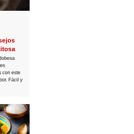
sejos
itosa
dobesa
tes
s con este
bor. Fácil y