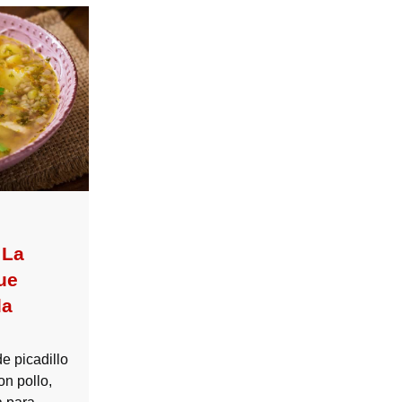
 La
ue
la
e picadillo
on pollo,