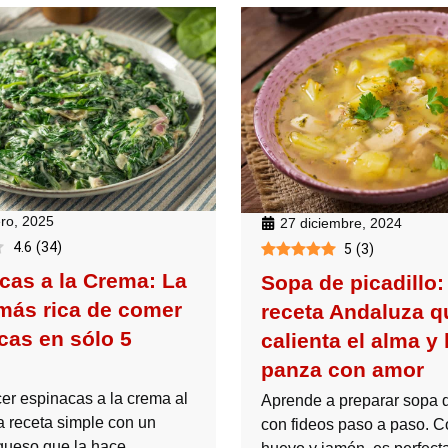
ero, 2025
27 diciembre, 2024
4.6
(
34
)
5
(
3
)
cas a la Crema: La
Sopa de picadillo:
más rica de comer
receta Andaluza q
cas en sólo 5
calienta el alma y 
panza con amor
r espinacas a la crema al
Aprende a preparar sopa d
a receta simple con un
con fideos paso a paso. C
queso que la hace