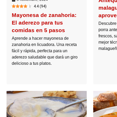
Antequ
4.4
(
94
)
malagu
Mayonesa de zanahoria:
aprove
El aderezo para tus
Descubre l
comidas en 5 pasos
porra ant
frescos, s
Aprende a hacer mayonesa de
mejor téc
zanahoria en licuadora. Una receta
malagueñ
fácil y rápida, perfecta para un
aderezo saludable que dará un giro
delicioso a tus platos.