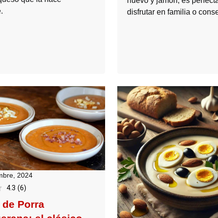
huevo y jamón, es perfect
.
disfrutar en familia o conse
mbre, 2024
4.3
(
6
)
 de Porra