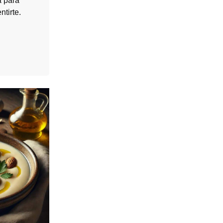
a para
ntirte.