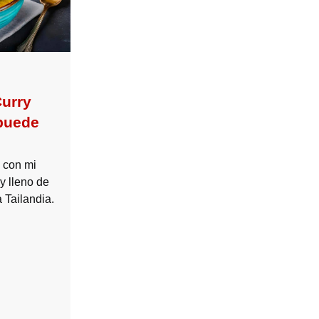
urry
puede
i con mi
y lleno de
 Tailandia.