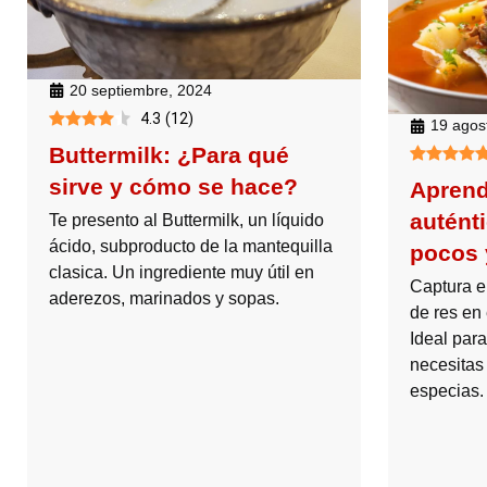
20 septiembre, 2024
4.3
(
12
)
19 agos
Buttermilk: ¿Para qué
sirve y cómo se hace?
Aprend
autént
Te presento al Buttermilk, un líquido
ácido, subproducto de la mantequilla
pocos 
clasica. Un ingrediente muy útil en
Captura e
aderezos, marinados y sopas.
de res en 
Ideal par
necesitas
especias.