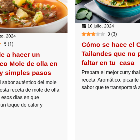
16 julio, 2024
3
(
3
)
to, 2024
Cómo se hace el C
5
(
1
)
Tailandes que no 
e a hacer un
faltar en tu casa
ico Mole de olla en
y simples pasos
Prepara el mejor curry tha
receta. Aromático, picante 
l sabor auténtico del mole
sabor que te transportará a
esta receta de mole de olla.
a esos días en que
 un toque de calor y