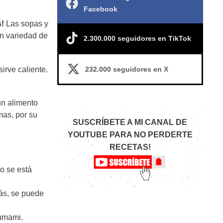
Facebook
s!
Las sopas y
an variedad de
2.300.000 seguidores en TikTok
232.000 seguidores en X
irve caliente.
un alimento
mas, por su
SUSCRÍBETE A MI CANAL DE
YOUTUBE PARA NO PERDERTE
RECETAS!
o se está
más, se puede
 umami.