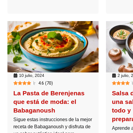
10 julio, 2024
2 julio,
4.6
(
70
)
La Pasta de Berenjenas
Salsa 
que está de moda: el
una sa
Babaganoush
todo y
prepar
Sigue estas instrucciones de la mejor
receta de Babaganoush y disfruta de
Aprende a