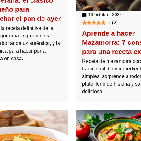
erana: el clásico
eño para
13 octubre, 2024
char el pan de ayer
5
(
2
)
a receta definitiva de la
Aprende a hacer
equerana: ingredientes
Mazamorra: 7 con
abor andaluz auténtico, y la
para una receta ex
nica para hacer porra
a en casa.
Receta de mazamorra cor
tradicional. Con ingredien
simples, sorprende a todo
plato lleno de historia y sa
deliciosa.