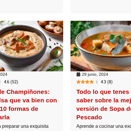
 2024
29 junio, 2024
4.6
(
52
)
4.3
(
8
)
de Champiñones:
Todo lo que tenes
lsa que va bien con
saber sobre la me
 10 formas de
versión de Sopa d
arla
Pescado
 preparar una exquisita
Aprende a cocinar una exq