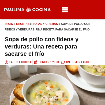
INICIO
»
RECETAS
»
SOPAS Y CREMAS
»
SOPA DE POLLO CON
FIDEOS Y VERDURAS: UNA RECETA PARA SACARSE EL FRÍO
Sopa de pollo con fideos y
verduras: Una receta para
sacarse el frío
PAULINA COCINA
JUNIO 27, 2023
UN COMENTARIO