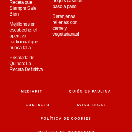
ñoquis caseros
Receta que
paso a paso
Siempre Sale
Bien
Berenjenas
rellenas: con
Mejillones en
carne y
escabeche: el
vegetarianas!
aperitivo
tradicional que
nunca falla
Ensalada de
Quinoa: La
Receta Definitiva
MEDIAKIT
QUIÉN ES PAULINA
CONTACTO
AVISO LEGAL
POLÍTICA DE COOKIES
POLÍTICA DE PRIVACIDAD