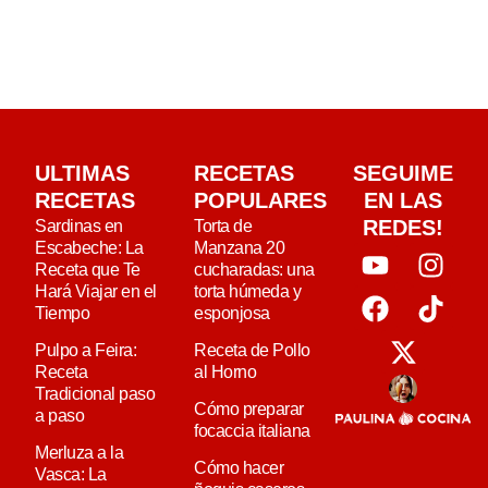
ULTIMAS
RECETAS
SEGUIME
RECETAS
POPULARES
EN LAS
REDES!
Sardinas en
Torta de
Escabeche: La
Manzana 20
Receta que Te
cucharadas: una
Hará Viajar en el
torta húmeda y
Tiempo
esponjosa
Pulpo a Feira:
Receta de Pollo
Receta
al Horno
Tradicional paso
Cómo preparar
a paso
focaccia italiana
Merluza a la
Cómo hacer
Vasca: La