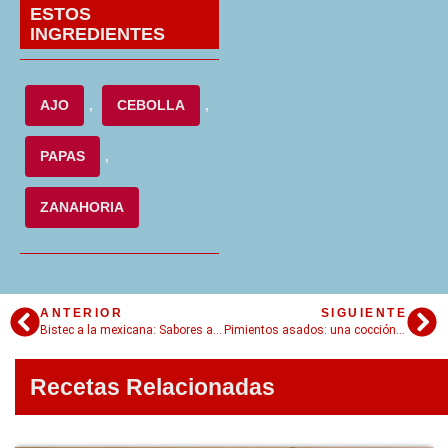
ESTOS
INGREDIENTES
AJO
,
CEBOLLA
,
PAPAS
,
ZANAHORIA
ANTERIOR
SIGUIENTE
Bistec a la mexicana: Sabores auténticos y tradicionales de México
Pimientos asados: una cocción y mil usos
Recetas Relacionadas