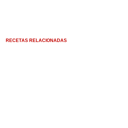
RECETAS RELACIONADAS
Crema de Zanahoria y Comino: sencilla y rica
Ajiaco Colombiano de inmigrantes
Sopa de calabaza – 3 recetas diferentes e
imperdibles
Porrusalda de Bacalao: tradicional sopa vasca muy