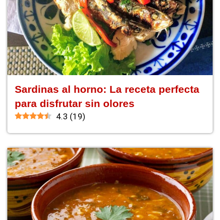
Sardinas al horno: La receta perfecta
para disfrutar sin olores
4.3
(
19
)