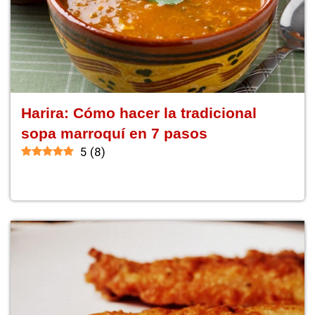
Harira: Cómo hacer la tradicional
sopa marroquí en 7 pasos
5
(
8
)