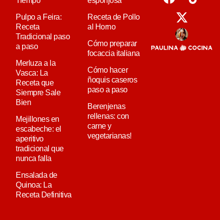
Tiempo
esponjosa
Pulpo a Feira:
Receta de Pollo
Receta
al Horno
Tradicional paso
Cómo preparar
a paso
focaccia italiana
Merluza a la
Cómo hacer
Vasca: La
ñoquis caseros
Receta que
paso a paso
Siempre Sale
Bien
Berenjenas
rellenas: con
Mejillones en
carne y
escabeche: el
vegetarianas!
aperitivo
tradicional que
nunca falla
Ensalada de
Quinoa: La
Receta Definitiva