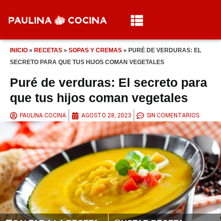
INICIO
»
RECETAS
»
SOPAS Y CREMAS
»
PURÉ DE VERDURAS: EL
SECRETO PARA QUE TUS HIJOS COMAN VEGETALES
Puré de verduras: El secreto para
que tus hijos coman vegetales
PAULINA COCINA
AGOSTO 28, 2023
SIN COMENTARIOS