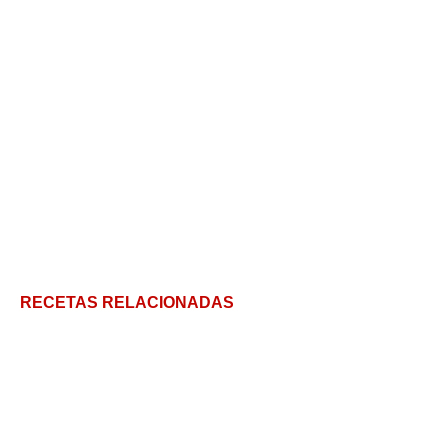
RECETAS RELACIONADAS
Mi receta personal de caldo gallego
Tteokbokki: la receta coreana que conquista a