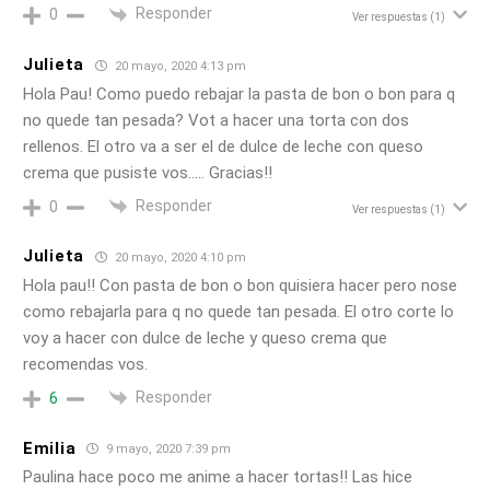
Responder
0
Ver respuestas
(1)
Julieta
20 mayo, 2020 4:13 pm
Hola Pau! Como puedo rebajar la pasta de bon o bon para q
no quede tan pesada? Vot a hacer una torta con dos
rellenos. El otro va a ser el de dulce de leche con queso
crema que pusiste vos….. Gracias!!
Responder
0
Ver respuestas
(1)
Julieta
20 mayo, 2020 4:10 pm
Hola pau!! Con pasta de bon o bon quisiera hacer pero nose
como rebajarla para q no quede tan pesada. El otro corte lo
voy a hacer con dulce de leche y queso crema que
recomendas vos.
Responder
6
Emilia
9 mayo, 2020 7:39 pm
Paulina hace poco me anime a hacer tortas!! Las hice