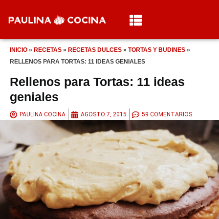
INICIO
»
RECETAS
»
RECETAS DULCES
»
TORTAS Y BUDINES
»
RELLENOS PARA TORTAS: 11 IDEAS GENIALES
Rellenos para Tortas: 11 ideas
geniales
PAULINA COCINA
AGOSTO 7, 2015
59 COMENTARIOS