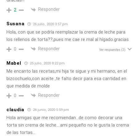
Gracias!!
Responder
2
Susana
26 julio, 2020 3:57 pm
Hola, con que se podría reemplazar la crema de leche para
los rellenos de torta??,pues me cae re mal al hígado.gracias
Responder
0
Ver respuestas
(2)
Mabel
25 julio, 2020 8:22 pm
Me encanto las recetas,mi hija te sigue y mi hermano, en el
bizcochuelo,con aceite ,te falto decir para esa cantidad en
que medida de molde
Responder
0
claudia
26 junio, 2020 5:59 pm
Hola amigas que me recomiendan…de como decorar una
torta sin crema de leche….ami pequeño no le gusta la crema
de las tortas…