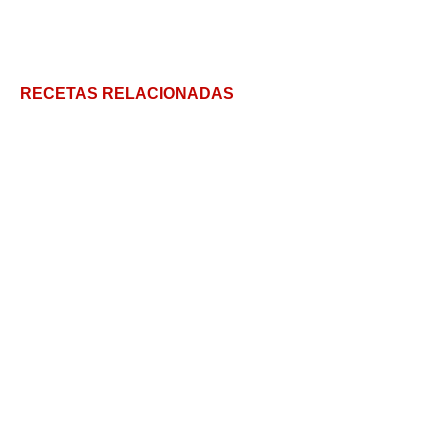
RECETAS RELACIONADAS
Cómo hacer el Bizcocho de Calabaza más rico del
mundo
Torta de nuez: receta genial y crítica de la nostalgia
Crujiente Cannoli para invitar a alguien especial a
tomar el té
Crumble de manzana sin azúcar