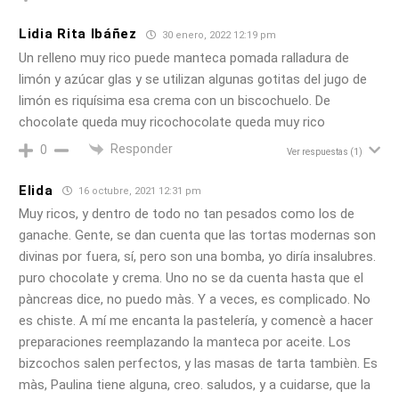
Lidia Rita Ibáñez
30 enero, 2022 12:19 pm
Un relleno muy rico puede manteca pomada ralladura de
limón y azúcar glas y se utilizan algunas gotitas del jugo de
limón es riquísima esa crema con un biscochuelo. De
chocolate queda muy ricochocolate queda muy rico
Responder
0
Ver respuestas
(1)
Elida
16 octubre, 2021 12:31 pm
Muy ricos, y dentro de todo no tan pesados como los de
ganache. Gente, se dan cuenta que las tortas modernas son
divinas por fuera, sí, pero son una bomba, yo diría insalubres.
puro chocolate y crema. Uno no se da cuenta hasta que el
pàncreas dice, no puedo màs. Y a veces, es complicado. No
es chiste. A mí me encanta la pastelería, y comencè a hacer
preparaciones reemplazando la manteca por aceite. Los
bizcochos salen perfectos, y las masas de tarta tambièn. Es
màs, Paulina tiene alguna, creo. saludos, y a cuidarse, que la