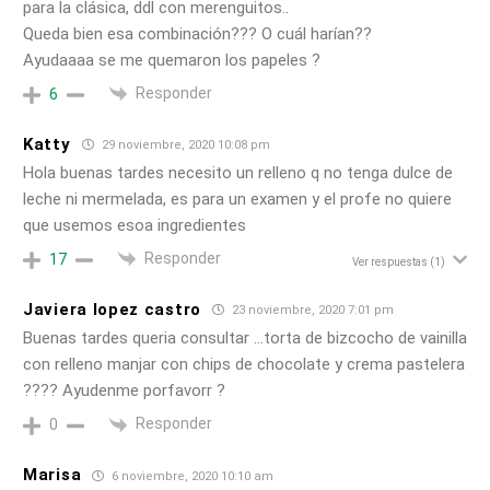
para la clásica, ddl con merenguitos..
Queda bien esa combinación??? O cuál harían??
Ayudaaaa se me quemaron los papeles ?
Responder
6
Katty
29 noviembre, 2020 10:08 pm
Hola buenas tardes necesito un relleno q no tenga dulce de
leche ni mermelada, es para un examen y el profe no quiere
que usemos esoa ingredientes
Responder
17
Ver respuestas
(1)
Javiera lopez castro
23 noviembre, 2020 7:01 pm
Buenas tardes queria consultar …torta de bizcocho de vainilla
con relleno manjar con chips de chocolate y crema pastelera
???? Ayudenme porfavorr ?
Responder
0
Marisa
6 noviembre, 2020 10:10 am