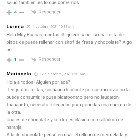
salud tambièn, es lo que comemos.
Responder
4
Lorena
4 octubre, 2021 10:55 am
Hola Muy Buenas recetas ☺️ quiero saber si una torta de
pisos de puede rellenar con sirof de fresa y chocolate? Algo
así.
Responder
1
Marianela
12 diciembre, 2020 8:31 am
Hola a todos! Alguien por acá?
Tengo dos tortas, sin harina leudante porque mi novio no la
puede consumir, le puse bicarbonato pero no leudaron
taaaaanto, necesito rellenarlas para ponerlas una encima de
la otra.
Una es de chocolate y la otra es clásica con ralladura de
naranja.
A la de chocolate pensé en usar el relleno de mermelada y