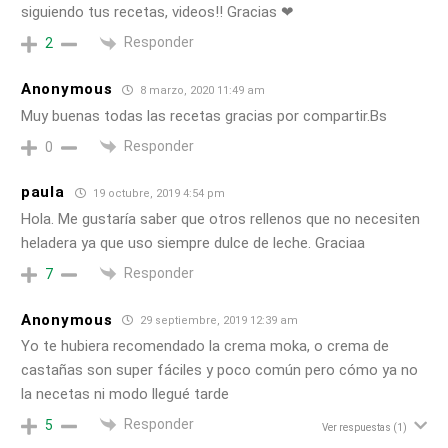
siguiendo tus recetas, videos!! Gracias ❤
Responder
2
Anonymous
8 marzo, 2020 11:49 am
Muy buenas todas las recetas gracias por compartir.Bs
Responder
0
paula
19 octubre, 2019 4:54 pm
Hola. Me gustaría saber que otros rellenos que no necesiten
heladera ya que uso siempre dulce de leche. Graciaa
Responder
7
Anonymous
29 septiembre, 2019 12:39 am
Yo te hubiera recomendado la crema moka, o crema de
castañas son super fáciles y poco común pero cómo ya no
la necetas ni modo llegué tarde
Responder
5
Ver respuestas
(1)