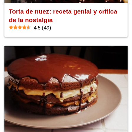
Torta de nuez: receta genial y crítica
de la nostalgia
4.5
(
49
)