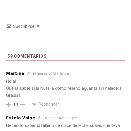
Suscribirse
59
COMENTARIOS
Martina
16 marzo, 2025 6:30 pm
Hola!
Quería saber si la Nutella como relleno aguanta sin heladera.
Gracias
Responder
14
Estela Volpe
26 junio, 2023 1:18 pm
Necesito saber si relleno de dulce de leche suave, que lleva