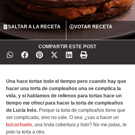
SALTAR A LA RECETA
VOTAR RECETA
COMPARTIR ESTE POST
Una hace tortas todo el tiempo pero cuando hay que
hacer una torta de cumpleaños una se complica la
vida, y si hablamos de rellenos para tortas hace un
tiempo me ofrecí para hacer la torta de cumpleaños
de Lucía Inés.
Porque la torta de cumpleaños tiene que
ser complicada, sino no vale. O sea: ¿vas a hacer un
bizcochuelo
, una linda cobertura y listo? No me jodas, le
pido la torta a otro.