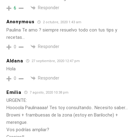
Responder
6
Anonymous
2 octubre, 2020 1:43 am
Paulina Te amo ? siempre resuelvo todo con tus tips y
recetas…
Responder
0
Aldana
27 septiembre, 2020 12:47 pm
Hola
Responder
0
Emilia
7 agosto, 2020 10:38 pm
URGENTE:
Hoooola Paulinaaaa! Tes toy consultando.. Necesito saber…
Browni + frambuesas de la zona (estoy en Bariloche) +
merengue.
Vos podrías ampliar?