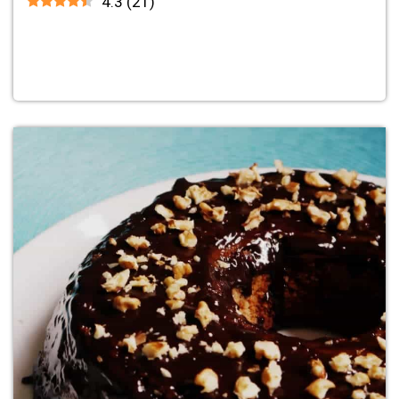
4.3
(
21
)