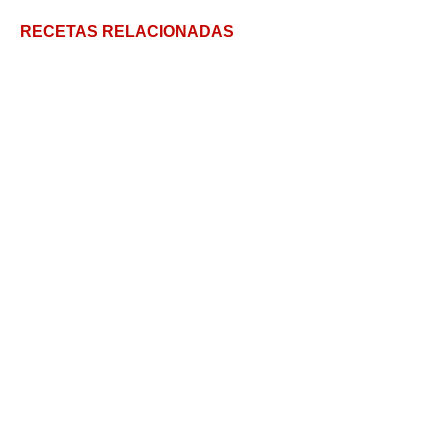
RECETAS RELACIONADAS
Torrijas de leche: Receta de torrijas tradicionales y
variantes
Bocadito Marroc Casero, Golosinas Caseras
Receta de helado sin azúcar
Postres Veganos: Terrina de chocolate
Receta de postre en copas para navidad, fácil y
rápido!