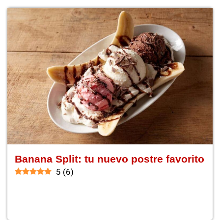
Banana Split: tu nuevo postre favorito
5
(
6
)