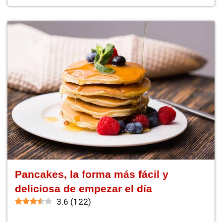
Pancakes, la forma más fácil y
deliciosa de empezar el día
3.6
(
122
)