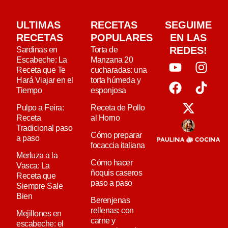
ULTIMAS
RECETAS
SEGUIME
RECETAS
POPULARES
EN LAS
REDES!
Sardinas en
Torta de
Escabeche: La
Manzana 20
Receta que Te
cucharadas: una
Hará Viajar en el
torta húmeda y
Tiempo
esponjosa
Pulpo a Feira:
Receta de Pollo
Receta
al Horno
Tradicional paso
Cómo preparar
a paso
focaccia italiana
Merluza a la
Cómo hacer
Vasca: La
ñoquis caseros
Receta que
paso a paso
Siempre Sale
Bien
Berenjenas
rellenas: con
Mejillones en
carne y
escabeche: el