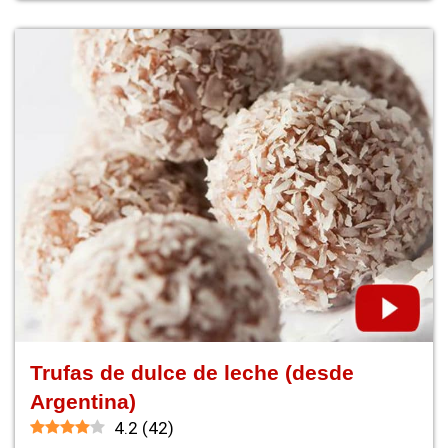
Trufas de dulce de leche (desde
Argentina)
4.2
(
42
)