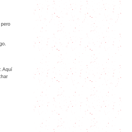
La mejor receta para hacer poke
casero
 pero
Ensalada de Pepino: cómo convertir
un plato simple en un éxito rotundo
rgo.
Ensalada tibia de pak choi con
aderezo de sésamo
. Aquí
char
Ensalada de manzana y palta.
Ensaladas para cenar.
Ensaladas Originales: Rúcula,
Frutillas y queso Brie