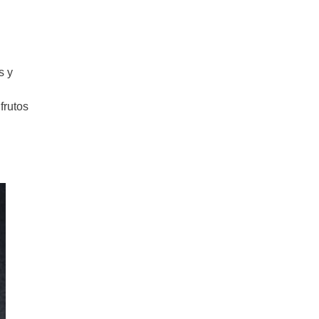
s y
frutos