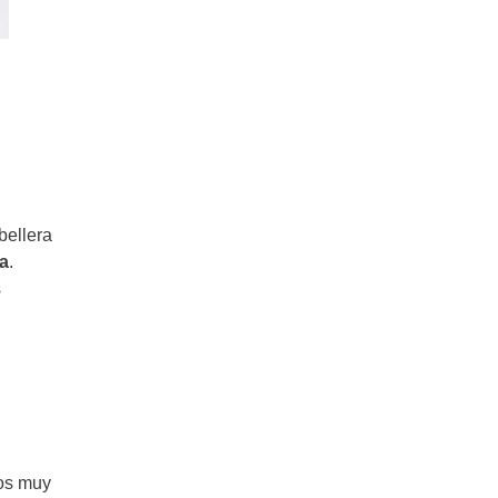
bellera
a
.
s
cos muy