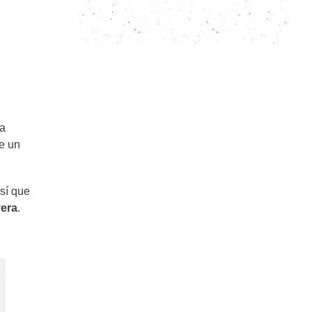
Ensalada de Porotos Aduki: el aduki
es poroto renegado
la
ne un
Así que
vera
.