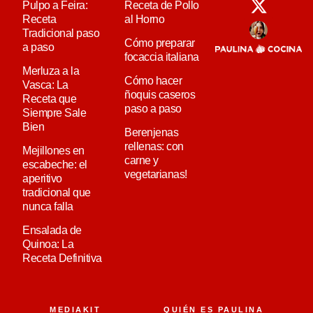
Pulpo a Feira:
Receta de Pollo
Receta
al Horno
Tradicional paso
Cómo preparar
a paso
focaccia italiana
Merluza a la
Cómo hacer
Vasca: La
ñoquis caseros
Receta que
paso a paso
Siempre Sale
Bien
Berenjenas
rellenas: con
Mejillones en
carne y
escabeche: el
vegetarianas!
aperitivo
tradicional que
nunca falla
Ensalada de
Quinoa: La
Receta Definitiva
MEDIAKIT
QUIÉN ES PAULINA