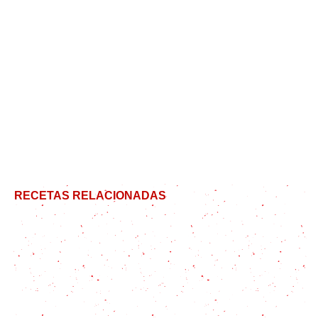
RECETAS RELACIONADAS
Receta de pescado al horno mediterráneo: mi
marido no lee mi blog
¡Pescado con Glamour! Mi Toma en la Merluza en
Salsa Verde