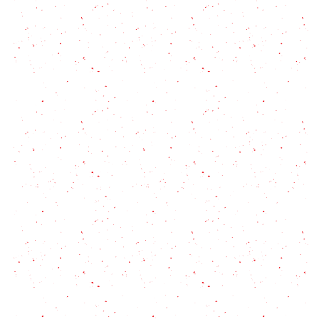
Cigalas: un crustáceo exclusivo
Gambas al ajillo, una receta básica y fácil
Chipirones encebollados: Una receta para
impresionar a cualquiera (sin esfuerzo) + 12 ideas
de acompañamientos
Salsa para Pescado fácil y riquísima