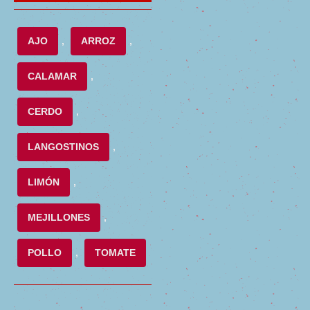
AJO
,
ARROZ
,
CALAMAR
,
CERDO
,
LANGOSTINOS
,
LIMÓN
,
MEJILLONES
,
POLLO
,
TOMATE