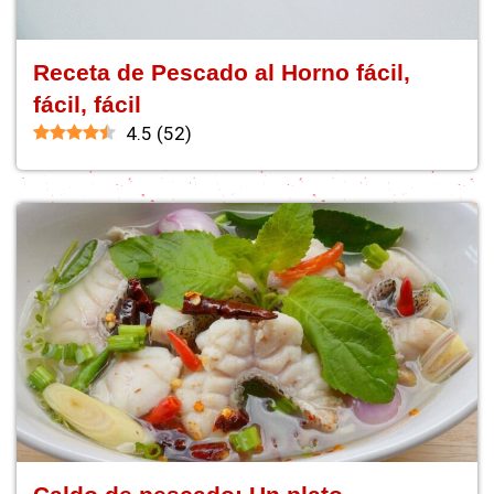
Receta de Pescado al Horno fácil,
fácil, fácil
4.5
(
52
)