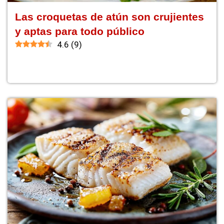
Las croquetas de atún son crujientes
y aptas para todo público
4.6
(
9
)