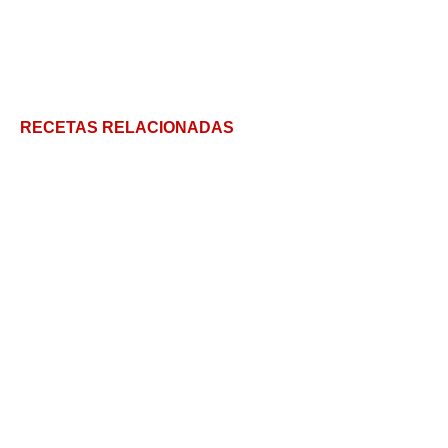
RECETAS RELACIONADAS
Cómo comer las carnitas más crujientes y sabrosas
Aguachile delicioso: ¡A Disfrutar!
Encebollado ecuatoriano, una sopa llena de sabor y
color