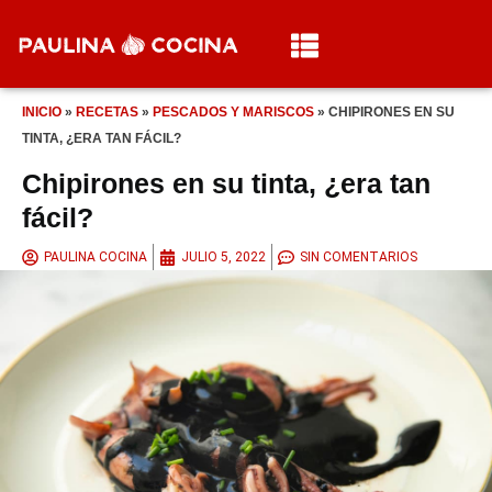
INICIO
»
RECETAS
»
PESCADOS Y MARISCOS
»
CHIPIRONES EN SU
TINTA, ¿ERA TAN FÁCIL?
Chipirones en su tinta, ¿era tan
fácil?
PAULINA COCINA
JULIO 5, 2022
SIN COMENTARIOS