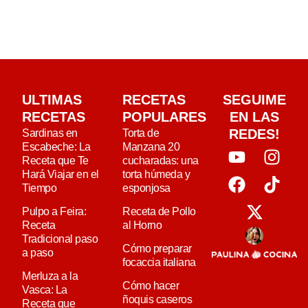
ULTIMAS
RECETAS
SEGUIME
RECETAS
POPULARES
EN LAS
REDES!
Sardinas en
Torta de
Escabeche: La
Manzana 20
Receta que Te
cucharadas: una
Hará Viajar en el
torta húmeda y
Tiempo
esponjosa
Pulpo a Feira:
Receta de Pollo
Receta
al Horno
Tradicional paso
Cómo preparar
a paso
focaccia italiana
Merluza a la
Cómo hacer
Vasca: La
ñoquis caseros
Receta que