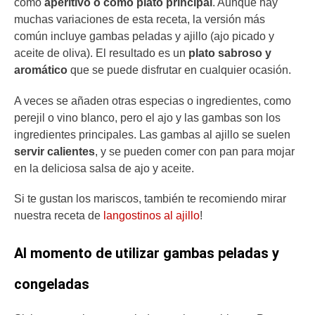
como
aperitivo o como plato principal
. Aunque hay
muchas variaciones de esta receta, la versión más
común incluye gambas peladas y ajillo (ajo picado y
aceite de oliva). El resultado es un
plato sabroso y
aromático
que se puede disfrutar en cualquier ocasión.
A veces se añaden otras especias o ingredientes, como
perejil o vino blanco, pero el ajo y las gambas son los
ingredientes principales. Las gambas al ajillo se suelen
servir calientes
, y se pueden comer con pan para mojar
en la deliciosa salsa de ajo y aceite.
Si te gustan los mariscos, también te recomiendo mirar
nuestra receta de
langostinos al ajillo
!
Al momento de utilizar gambas peladas y
congeladas