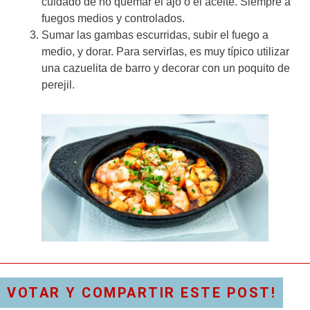
cuidado de no quemar el ajo o el aceite. Siempre a
fuegos medios y controlados.
Sumar las gambas escurridas, subir el fuego a
medio, y dorar. Para servirlas, es muy típico utilizar
una cazuelita de barro y decorar con un poquito de
perejil.
VOTAR Y COMPARTIR ESTE POST!