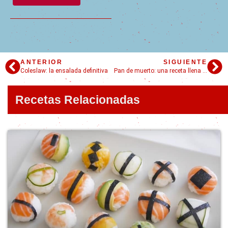
ANTERIOR
SIGUIENTE
Coleslaw: la ensalada definitiva
Pan de muerto: una receta llena de historia y significado
Recetas Relacionadas