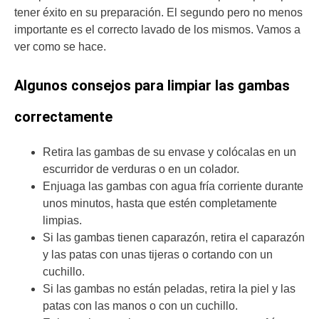
tener éxito en su preparación. El segundo pero no menos
importante es el correcto lavado de los mismos. Vamos a
ver como se hace.
Algunos consejos para limpiar las gambas
correctamente
Retira las gambas de su envase y colócalas en un
escurridor de verduras o en un colador.
Enjuaga las gambas con agua fría corriente durante
unos minutos, hasta que estén completamente
limpias.
Si las gambas tienen caparazón, retira el caparazón
y las patas con unas tijeras o cortando con un
cuchillo.
Si las gambas no están peladas, retira la piel y las
patas con las manos o con un cuchillo.