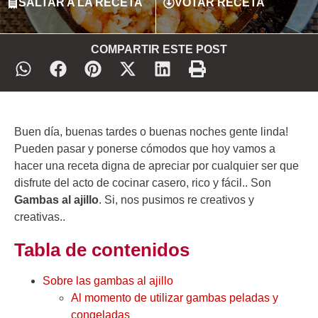
SALTAR A LA RECETA
VOTAR RECETA
COMPARTIR ESTE POST
Buen día, buenas tardes o buenas noches gente linda!
Pueden pasar y ponerse cómodos que hoy vamos a
hacer una receta digna de apreciar por cualquier ser que
disfrute del acto de cocinar casero, rico y fácil.. Son
Gambas al ajillo
. Si, nos pusimos re creativos y
creativas..
Tabla de contenidos
Sobre las gambas al ajillo
Al momento de utilizar gambas peladas y
congeladas