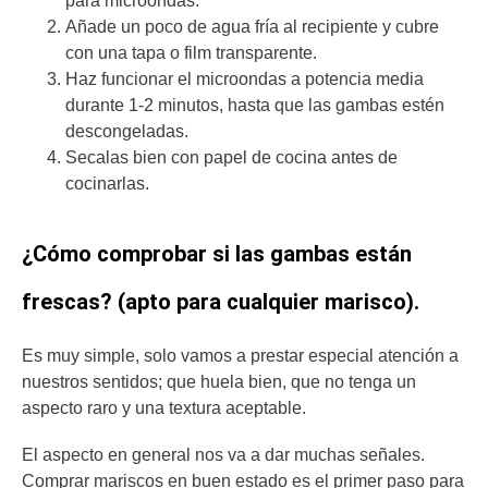
para microondas.
Añade un poco de agua fría al recipiente y cubre
con una tapa o film transparente.
Haz funcionar el microondas a potencia media
durante 1-2 minutos, hasta que las gambas estén
descongeladas.
Secalas bien con papel de cocina antes de
cocinarlas.
¿Cómo comprobar si las gambas están
frescas? (apto para cualquier marisco).
Es muy simple, solo vamos a prestar especial atención a
nuestros sentidos; que huela bien, que no tenga un
aspecto raro y una textura aceptable.
El aspecto en general nos va a dar muchas señales.
Comprar mariscos en buen estado es el primer paso para