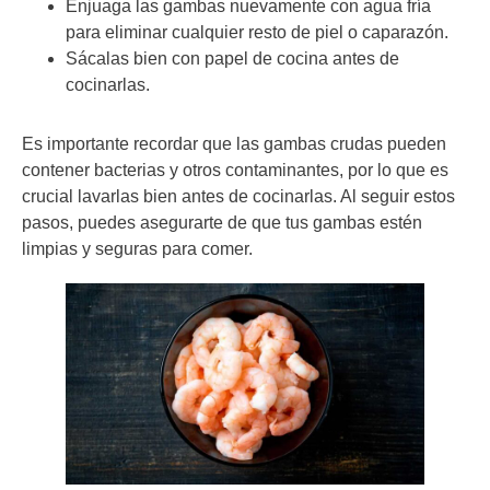
Enjuaga las gambas nuevamente con agua fría
para eliminar cualquier resto de piel o caparazón.
Sácalas bien con papel de cocina antes de
cocinarlas.
Es importante recordar que las gambas crudas pueden
contener bacterias y otros contaminantes, por lo que es
crucial lavarlas bien antes de cocinarlas. Al seguir estos
pasos, puedes asegurarte de que tus gambas estén
limpias y seguras para comer.