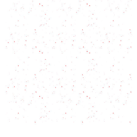
Raxo: Un plato tradicional gallego súper fácil y rico
Bacalao rebozado frito, la mejor forma de comer
pescado