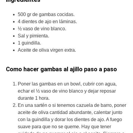
500 gr de gambas cocidas.
4 dientes de ajo en láminas.
½ vaso de vino blanco.
Sal y pimienta.
1 guindilla.
Aceite de oliva virgen extra.
Como hacer gambas al ajillo paso a paso
Poner las gambas en un bowl, cubrir con agua,
echar el ½ vaso de vino blanco y dejar reposar
durante 1 hora.
En una sartén o si tenemos cazuela de barro, poner
aceite de oliva cantidad abundante, calentar junto
con la guindilla y dorar los dientes de ajo. A fuego
suave para que no se queme. Hay que tener