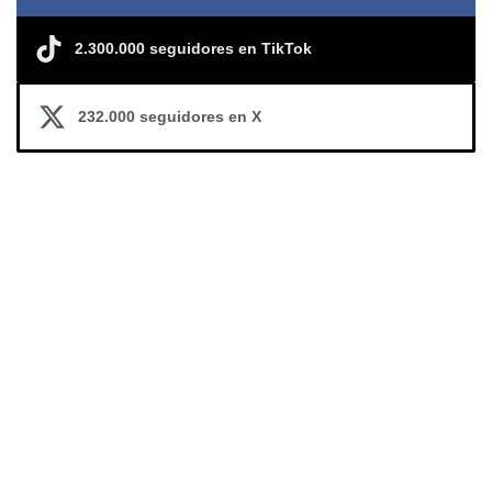
2.300.000 seguidores en TikTok
232.000 seguidores en X