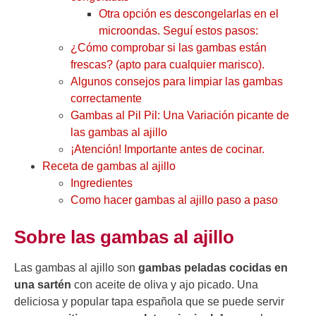
Otra opción es descongelarlas en el
microondas. Seguí estos pasos:
¿Cómo comprobar si las gambas están
frescas? (apto para cualquier marisco).
Algunos consejos para limpiar las gambas
correctamente
Gambas al Pil Pil: Una Variación picante de
las gambas al ajillo
¡Atención! Importante antes de cocinar.
Receta de gambas al ajillo
Ingredientes
Como hacer gambas al ajillo paso a paso
Sobre las gambas al ajillo
Las gambas al ajillo son
gambas peladas cocidas en
una sartén
con aceite de oliva y ajo picado. Una
deliciosa y popular tapa española que se puede servir